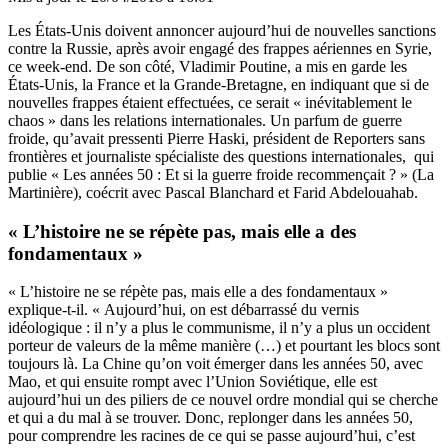
Les États-Unis doivent annoncer aujourd’hui de nouvelles sanctions
contre la Russie, après avoir engagé des frappes aériennes en Syrie,
ce week-end. De son côté, Vladimir Poutine, a mis en garde les
États-Unis, la France et la Grande-Bretagne, en indiquant que si de
nouvelles frappes étaient effectuées, ce serait « inévitablement le
chaos » dans les relations internationales. Un parfum de guerre
froide, qu’avait pressenti Pierre Haski, président de Reporters sans
frontières et journaliste spécialiste des questions internationales, qui
publie « Les années 50 : Et si la guerre froide recommençait ? » (La
Martinière), coécrit avec Pascal Blanchard et Farid Abdelouahab.
« L’histoire ne se répète pas, mais elle a des
fondamentaux »
« L’histoire ne se répète pas, mais elle a des fondamentaux »
explique-t-il. « Aujourd’hui, on est débarrassé du vernis
idéologique : il n’y a plus le communisme, il n’y a plus un occident
porteur de valeurs de la même manière (…) et pourtant les blocs sont
toujours là. La Chine qu’on voit émerger dans les années 50, avec
Mao, et qui ensuite rompt avec l’Union Soviétique, elle est
aujourd’hui un des piliers de ce nouvel ordre mondial qui se cherche
et qui a du mal à se trouver. Donc, replonger dans les années 50,
pour comprendre les racines de ce qui se passe aujourd’hui, c’est