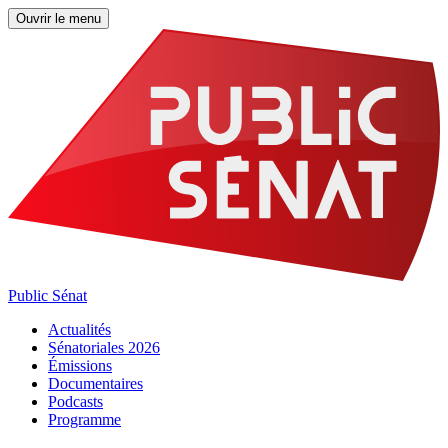
Ouvrir le menu
Public Sénat
Actualités
Sénatoriales 2026
Émissions
Documentaires
Podcasts
Programme