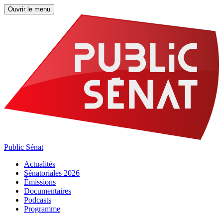
Ouvrir le menu
Public Sénat
Actualités
Sénatoriales 2026
Émissions
Documentaires
Podcasts
Programme