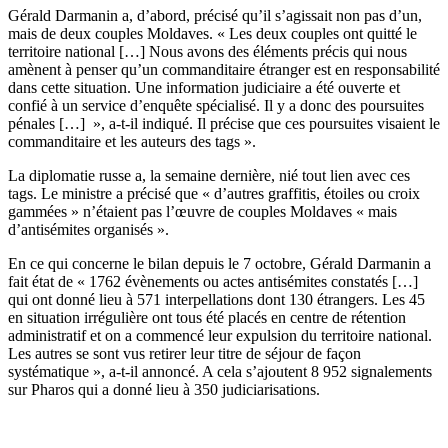
Gérald Darmanin a, d’abord, précisé qu’il s’agissait non pas d’un,
mais de deux couples Moldaves. « Les deux couples ont quitté le
territoire national […] Nous avons des éléments précis qui nous
amènent à penser qu’un commanditaire étranger est en responsabilité
dans cette situation. Une information judiciaire a été ouverte et
confié à un service d’enquête spécialisé. Il y a donc des poursuites
pénales […] », a-t-il indiqué. Il précise que ces poursuites visaient le
commanditaire et les auteurs des tags ».
La diplomatie russe a, la semaine dernière, nié tout lien avec ces
tags. Le ministre a précisé que « d’autres graffitis, étoiles ou croix
gammées » n’étaient pas l’œuvre de couples Moldaves « mais
d’antisémites organisés ».
En ce qui concerne le bilan depuis le 7 octobre, Gérald Darmanin a
fait état de « 1762 évènements ou actes antisémites constatés […]
qui ont donné lieu à 571 interpellations dont 130 étrangers. Les 45
en situation irrégulière ont tous été placés en centre de rétention
administratif et on a commencé leur expulsion du territoire national.
Les autres se sont vus retirer leur titre de séjour de façon
systématique », a-t-il annoncé. A cela s’ajoutent 8 952 signalements
sur Pharos qui a donné lieu à 350 judiciarisations.