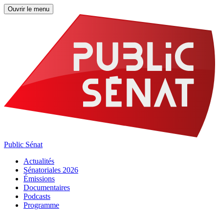
Ouvrir le menu
Public Sénat
Actualités
Sénatoriales 2026
Émissions
Documentaires
Podcasts
Programme