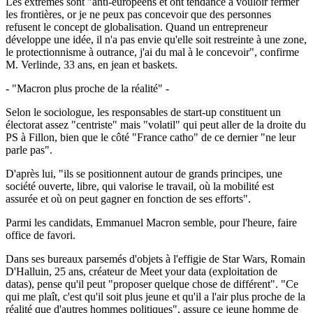
Les extrêmes sont "anti-européens et ont tendance à vouloir fermer
les frontières, or je ne peux pas concevoir que des personnes
refusent le concept de globalisation. Quand un entrepreneur
développe une idée, il n'a pas envie qu'elle soit restreinte à une zone,
le protectionnisme à outrance, j'ai du mal à le concevoir", confirme
M. Verlinde, 33 ans, en jean et baskets.
- "Macron plus proche de la réalité" -
Selon le sociologue, les responsables de start-up constituent un
électorat assez "centriste" mais "volatil" qui peut aller de la droite du
PS à Fillon, bien que le côté "France catho" de ce dernier "ne leur
parle pas".
D'après lui, "ils se positionnent autour de grands principes, une
société ouverte, libre, qui valorise le travail, où la mobilité est
assurée et où on peut gagner en fonction de ses efforts".
Parmi les candidats, Emmanuel Macron semble, pour l'heure, faire
office de favori.
Dans ses bureaux parsemés d'objets à l'effigie de Star Wars, Romain
D'Halluin, 25 ans, créateur de Meet your data (exploitation de
datas), pense qu'il peut "proposer quelque chose de différent". "Ce
qui me plaît, c'est qu'il soit plus jeune et qu'il a l'air plus proche de la
réalité que d'autres hommes politiques", assure ce jeune homme de