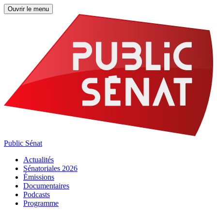
Ouvrir le menu
Public Sénat
Actualités
Sénatoriales 2026
Émissions
Documentaires
Podcasts
Programme