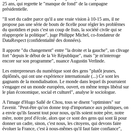
25 ans, qui regrette le "manque de fond" de la campagne
présidentielle.
"Il sort du cadre parce qu'il a une vraie vision à 10-15 ans, il ne
propose pas une série de bouts de ficelle pour régler les problèmes
du quotidien et puis c'est un coup de frais, la société civile qui se
réapproprie la politique", juge Philippe Michel, co-fondateur de
DataRespect (confidentialité des données).
Il apporte "du changement" entre "la droite et la gauche", un clivage
fort "depuis le début de la Ve République", mais "je m'interroge
encore sur son programme", nuance Augustin Verlinde.
Les entrepreneurs du numérique sont des gens "plutôt jeunes,
diplômés, qui ont une expérience internationale (...) Ce sont les
gagnants de la mondialisation. Le monde dans lequel ils pourraient
s'engager est un monde européen, ouvert, en même temps libéral sur
le plan économique, social et culturel", analyse le sociologue.
A l'image d'Hugo Sallé de Chou, tous se disent "optimistes" sur
l'avenir. "Peut-être qu'on donne trop d'importance aux politiques, on
a envie qu'ils fassent tout pour nous, qu'ils soient notre père, notre
mère, notre prof d'école, alors que ce sont des gens qui sont là pour
donner un cadre, sinon, c'est nous, les citoyens, qui devons faire
évoluer la France, c'est à nous-mêmes qu'il faut faire confiance",