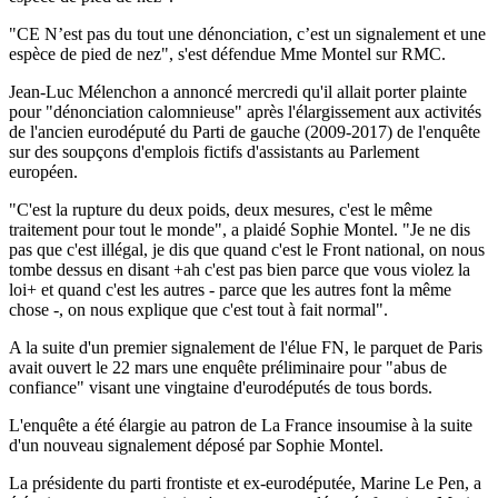
"CE N’est pas du tout une dénonciation, c’est un signalement et une
espèce de pied de nez", s'est défendue Mme Montel sur RMC.
Jean-Luc Mélenchon a annoncé mercredi qu'il allait porter plainte
pour "dénonciation calomnieuse" après l'élargissement aux activités
de l'ancien eurodéputé du Parti de gauche (2009-2017) de l'enquête
sur des soupçons d'emplois fictifs d'assistants au Parlement
européen.
"C'est la rupture du deux poids, deux mesures, c'est le même
traitement pour tout le monde", a plaidé Sophie Montel. "Je ne dis
pas que c'est illégal, je dis que quand c'est le Front national, on nous
tombe dessus en disant +ah c'est pas bien parce que vous violez la
loi+ et quand c'est les autres - parce que les autres font la même
chose -, on nous explique que c'est tout à fait normal".
A la suite d'un premier signalement de l'élue FN, le parquet de Paris
avait ouvert le 22 mars une enquête préliminaire pour "abus de
confiance" visant une vingtaine d'eurodéputés de tous bords.
L'enquête a été élargie au patron de La France insoumise à la suite
d'un nouveau signalement déposé par Sophie Montel.
La présidente du parti frontiste et ex-eurodéputée, Marine Le Pen, a