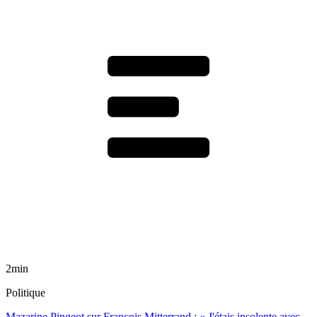
2min
Politique
Mazarine Pingeot sur François Mitterrand : « J'étais insolente avec