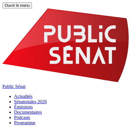
Ouvrir le menu
Public Sénat
Actualités
Sénatoriales 2026
Émissions
Documentaires
Podcasts
Programme