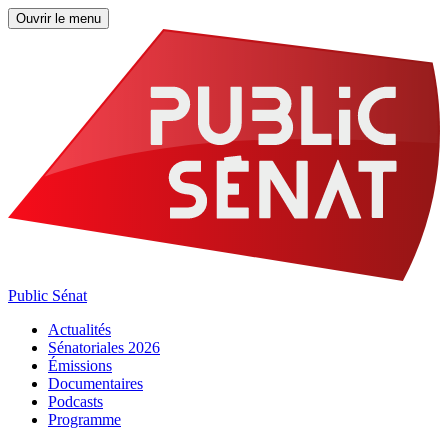
Ouvrir le menu
Public Sénat
Actualités
Sénatoriales 2026
Émissions
Documentaires
Podcasts
Programme