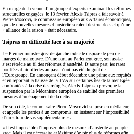
En marge de la venue d’un groupe d’experts examinant les réformes
structurelles engagées, le 13 février,
Alexis Tsipras a fait savoir à
Pierre Moscovi
, le commissaire européen aux Affaires économiques,
que de nouvelles mesures d’austérité seraient destructrices et qu’une
« alliance de la raison » était nécessaire.
Tsipras en difficulté face à sa majorité
Le Premier ministre grec de gauche radicale dispose de peu de
marges de manœuvre. D’une part, au Parlement grec, son assise
s’est rétrécie au fil des réformes d’austérité
. D’autre part, les rares
bouffées d’air offertes au pays n’ont pas été du goût de
l’Eurogroupe. En annonçant début décembre une prime aux retraités
et en reportant la hausse de la TVA sur certaines îles de la mer Égée
confrontées à la crise des réfugiés, Alexis Tsipras a provoqué la
suspension par le Mécanisme européen de stabilité des premières
mesures d’aménagement de la dette.
De son côté, le commissaire Pierre Moscovici se pose en médiateur,
et appelle les parties à un compromis, en insistant sur
l’impossibilité
d’un « tour de vis supplémentaire »
:
« Il est impossible d’imposer plus de mesures d’austérité au peuple
grec. Mais il est nécessaire et légitime d’avoir plus de réformes afin