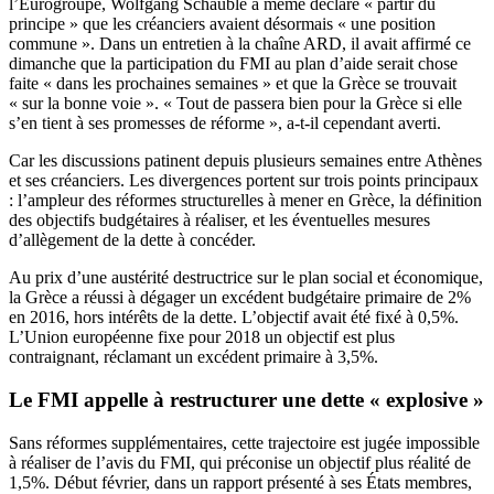
l’Eurogroupe, Wolfgang Schäuble a même déclaré « partir du
principe » que les créanciers avaient désormais « une position
commune ». Dans un entretien à la chaîne ARD, il avait affirmé ce
dimanche que la participation du FMI au plan d’aide serait chose
faite « dans les prochaines semaines » et que la Grèce se trouvait
« sur la bonne voie ». « Tout de passera bien pour la Grèce si elle
s’en tient à ses promesses de réforme », a-t-il cependant averti.
Car les discussions patinent depuis plusieurs semaines entre Athènes
et ses créanciers. Les divergences portent sur trois points principaux
: l’ampleur des réformes structurelles à mener en Grèce, la définition
des objectifs budgétaires à réaliser, et les éventuelles mesures
d’allègement de la dette à concéder.
Au prix d’une austérité destructrice sur le plan social et économique,
la Grèce a réussi à dégager un excédent budgétaire primaire de 2%
en 2016, hors intérêts de la dette. L’objectif avait été fixé à 0,5%.
L’Union européenne fixe pour 2018 un objectif est plus
contraignant, réclamant un excédent primaire à 3,5%.
Le FMI appelle à restructurer une dette « explosive »
Sans réformes supplémentaires, cette trajectoire est jugée impossible
à réaliser de l’avis du FMI, qui préconise un objectif plus réalité de
1,5%. Début février, dans un rapport présenté à ses États membres,