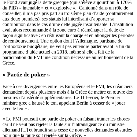
le Fond avait jugé la dette grecque (qui s’élève aujourd’hui à 170%
du PIB) « intenable » et « explosive ». Cantonné dans un rôle de
conseiller, il n’a pas pris part au troisième plan d’aide (contrairement
aux deux premiers), ses statuts lui interdisant d’apporter sa
contribution dans le cas d’une dette jugée insoutenable. L’institution
avait alors recommandé à la zone euro à réaménager la dette de
façon significative : en réduisant la charge et en allonger les périodes
de remboursement. Une option dont l’Allemagne, partisane de
l’orthodoxie budgétaire, ne veut pas entendre parler avant la fin du
programme d’aide actuel en 2018, même si elle a fait de la
participation du FMI une condition nécessaire au renflouement de la
Grèce.
« Partie de poker »
Face à ces divergences entre les Européens et le FMI, les créanciers
demandent depuis plusieurs mois à la Grèce de mettre en œuvre
des
mesures d’austérité supplémentaires
. Le 11 février, le Premier
ministre grec a haussé le ton, appelant Berlin à
cesser de « jouer
avec le feu »
:
« Le FMI poursuit une partie de poker en faisant traîner les choses
car il ne veut pas rejeter la faute sur l’intransigeance du ministre
allemand [...] et brandit sans cesse de nouvelles demandes absurdes
pour que la faute soit rejetée sur la Grèce. »