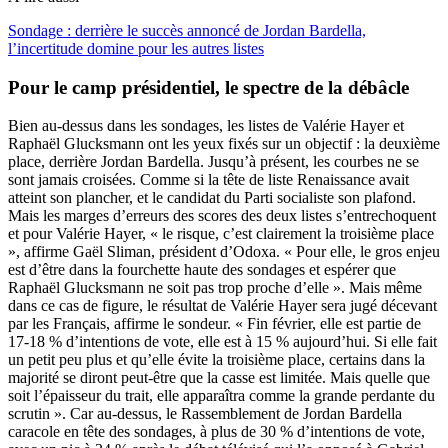
Sondage : derrière le succès annoncé de Jordan Bardella,
l’incertitude domine pour les autres listes
Pour le camp présidentiel, le spectre de la débâcle
Bien au-dessus dans les sondages, les listes de Valérie Hayer et
Raphaël Glucksmann ont les yeux fixés sur un objectif : la deuxième
place, derrière Jordan Bardella.
Jusqu’à présent, les courbes ne se
sont jamais croisées. Comme si la tête de liste Renaissance avait
atteint son plancher, et le candidat du Parti socialiste son plafond.
Mais les marges d’erreurs des scores des deux listes s’entrechoquent
et pour Valérie Hayer, « le risque, c’est clairement la troisième place
», affirme Gaël Sliman, président d’Odoxa. « Pour elle, le gros enjeu
est d’être dans la fourchette haute des sondages et espérer que
Raphaël Glucksmann ne soit pas trop proche d’elle ». Mais même
dans ce cas de figure, le résultat de Valérie Hayer sera jugé décevant
par les Français, affirme le sondeur. « Fin février, elle est partie de
17-18 % d’intentions de vote, elle est à 15 % aujourd’hui. Si elle fait
un petit peu plus et qu’elle évite la troisième place, certains dans la
majorité se diront peut-être que la casse est limitée. Mais quelle que
soit l’épaisseur du trait, elle apparaîtra comme la grande perdante du
scrutin ». Car au-dessus, le Rassemblement de Jordan Bardella
caracole en tête des sondages, à plus de 30 % d’intentions de vote,