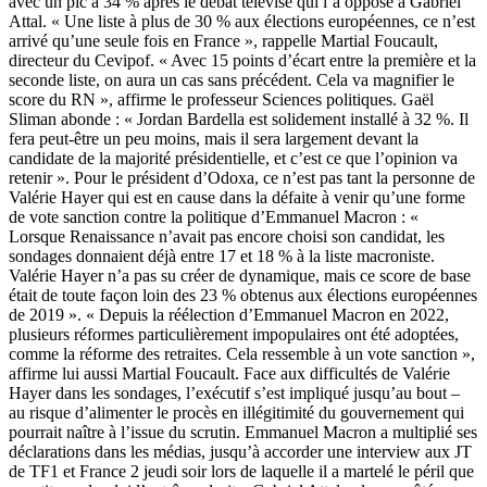
avec un pic à 34 % après le débat télévisé qui l’a opposé à Gabriel
Attal. « Une liste à plus de 30 % aux élections européennes, ce n’est
arrivé qu’une seule fois en France », rappelle Martial Foucault,
directeur du Cevipof. « Avec 15 points d’écart entre la première et la
seconde liste, on aura un cas sans précédent. Cela va magnifier le
score du RN », affirme le professeur Sciences politiques. Gaël
Sliman abonde : « Jordan Bardella est solidement installé à 32 %. Il
fera peut-être un peu moins, mais il sera largement devant la
candidate de la majorité présidentielle, et c’est ce que l’opinion va
retenir ». Pour le président d’Odoxa, ce n’est pas tant la personne de
Valérie Hayer qui est en cause dans la défaite à venir qu’une forme
de vote sanction contre la politique d’Emmanuel Macron : «
Lorsque Renaissance n’avait pas encore choisi son candidat, les
sondages donnaient déjà entre 17 et 18 % à la liste macroniste.
Valérie Hayer n’a pas su créer de dynamique, mais ce score de base
était de toute façon loin des 23 % obtenus aux élections européennes
de 2019 ». « Depuis la réélection d’Emmanuel Macron en 2022,
plusieurs réformes particulièrement impopulaires ont été adoptées,
comme la réforme des retraites. Cela ressemble à un vote sanction »,
affirme lui aussi Martial Foucault. Face aux difficultés de Valérie
Hayer dans les sondages, l’exécutif s’est impliqué jusqu’au bout –
au risque d’alimenter le procès en illégitimité du gouvernement qui
pourrait naître à l’issue du scrutin. Emmanuel Macron a multiplié ses
déclarations dans les médias, jusqu’à accorder une interview aux JT
de TF1 et France 2 jeudi soir lors de laquelle il a martelé le péril que