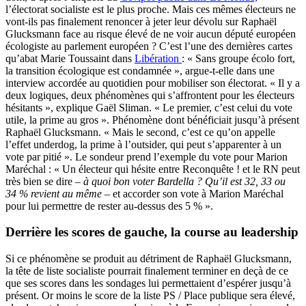
l’électorat socialiste est le plus proche. Mais ces mêmes électeurs ne
vont-ils pas finalement renoncer à jeter leur dévolu sur Raphaël
Glucksmann face au risque élevé de ne voir aucun député européen
écologiste au parlement européen ? C’est l’une des dernières cartes
qu’abat Marie Toussaint dans
Libération
: « Sans groupe écolo fort,
la transition écologique est condamnée », argue-t-elle dans une
interview accordée au quotidien pour mobiliser son électorat. « Il y a
deux logiques, deux phénomènes qui s’affrontent pour les électeurs
hésitants », explique Gaël Sliman. « Le premier, c’est celui du vote
utile, la prime au gros ».
Phénomène dont bénéficiait jusqu’à présent
Raphaël Glucksmann. « Mais le second, c’est ce qu’on appelle
l’effet underdog, la prime à l’outsider, qui peut s’apparenter à un
vote par pitié ». Le sondeur prend l’exemple du vote pour Marion
Maréchal : « Un électeur qui hésite entre Reconquête ! et le RN peut
très bien se dire –
à quoi bon voter Bardella ? Qu’il est 32, 33 ou
34 % revient au même
– et accorder son vote à Marion Maréchal
pour lui permettre de rester au-dessus des 5 % ».
Derrière les scores de gauche, la course au leadership
Si ce phénomène se produit au détriment de Raphaël Glucksmann,
la tête de liste socialiste pourrait finalement terminer en deçà de ce
que ses scores dans les sondages lui permettaient d’espérer jusqu’à
présent. Or moins le score de la liste PS / Place publique sera élevé,