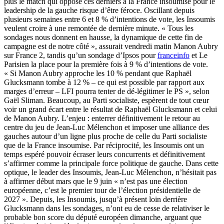
plus le match qui oppose ces derniers à la France insoumise pour le
leadership de la gauche risque d’être féroce. Oscillant depuis
plusieurs semaines entre 6 et 8 % d’intentions de vote, les Insoumis
veulent croire à une remontée de dernière minute. « Tous les
sondages nous donnent en hausse, la dynamique de cette fin de
campagne est de notre côté », assurait vendredi matin Manon Aubry
sur France 2, tandis qu’un sondage d’Ipsos pour
franceinfo
et Le
Parisien la place pour la première fois à 9 % d’intentions de vote.
« Si Manon Aubry approche les 10 % pendant que Raphaël
Glucksmann tombe à 12 % – ce qui est possible par rapport aux
marges d’erreur – LFI pourra tenter de dé-légitimer le PS », selon
Gaël Sliman. Beaucoup, au Parti socialiste, espèrent de tout cœur
voir un grand écart entre le résultat de Raphaël Glucksmann et celui
de Manon Aubry. L’enjeu : enterrer définitivement le retour au
centre du jeu de Jean-Luc Mélenchon et imposer une alliance des
gauches autour d’un ligne plus proche de celle du Parti socialiste
que de la France insoumise. Par réciprocité, les Insoumis ont un
temps espéré pouvoir écraser leurs concurrents et définitivement
s’affirmer comme la principale force politique de gauche. Dans cette
optique, le leader des Insoumis, Jean-Luc Mélenchon, n’hésitait pas
à affirmer début mars que le 9 juin « n’est pas une élection
européenne, c’est le premier tour de l’élection présidentielle de
2027 ». Depuis, les Insoumis, jusqu’à présent loin derrière
Glucksmann dans les sondages, n’ont eu de cesse de relativiser le
probable bon score du député européen dimanche, arguant que