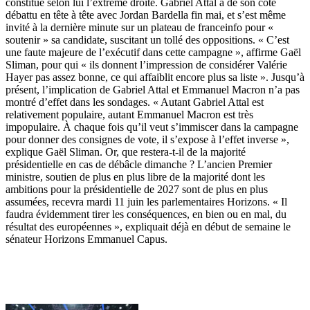
constitue selon lui l’extrême droite. Gabriel Attal a de son côté
débattu en tête à tête avec Jordan Bardella fin mai, et s’est même
invité à la dernière minute sur un plateau de franceinfo pour «
soutenir » sa candidate, suscitant un tollé des oppositions. « C’est
une faute majeure de l’exécutif dans cette campagne », affirme Gaël
Sliman, pour qui « ils donnent l’impression de considérer Valérie
Hayer pas assez bonne, ce qui affaiblit encore plus sa liste ». Jusqu’à
présent, l’implication de Gabriel Attal et Emmanuel Macron n’a pas
montré d’effet dans les sondages. « Autant Gabriel Attal est
relativement populaire, autant Emmanuel Macron est très
impopulaire. À chaque fois qu’il veut s’immiscer dans la campagne
pour donner des consignes de vote, il s’expose à l’effet inverse »,
explique Gaël Sliman. Or, que restera-t-il de la majorité
présidentielle en cas de débâcle dimanche ? L’ancien Premier
ministre, soutien de plus en plus libre de la majorité dont les
ambitions pour la présidentielle de 2027 sont de plus en plus
assumées, recevra mardi 11 juin les parlementaires Horizons. « Il
faudra évidemment tirer les conséquences, en bien ou en mal, du
résultat des européennes », expliquait déjà en début de semaine le
sénateur Horizons Emmanuel Capus.