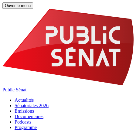
Ouvrir le menu
Public Sénat
Actualités
Sénatoriales 2026
Émissions
Documentaires
Podcasts
Programme