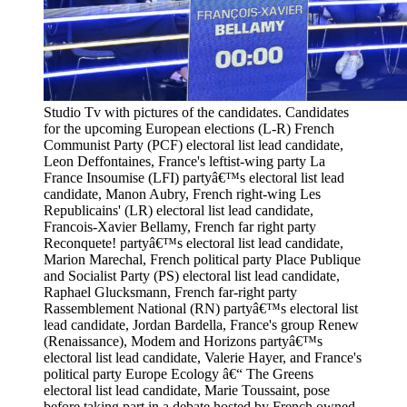
Studio Tv with pictures of the candidates. Candidates
for the upcoming European elections (L-R) French
Communist Party (PCF) electoral list lead candidate,
Leon Deffontaines, France's leftist-wing party La
France Insoumise (LFI) partyâ€™s electoral list lead
candidate, Manon Aubry, French right-wing Les
Republicains' (LR) electoral list lead candidate,
Francois-Xavier Bellamy, French far right party
Reconquete! partyâ€™s electoral list lead candidate,
Marion Marechal, French political party Place Publique
and Socialist Party (PS) electoral list lead candidate,
Raphael Glucksmann, French far-right party
Rassemblement National (RN) partyâ€™s electoral list
lead candidate, Jordan Bardella, France's group Renew
(Renaissance), Modem and Horizons partyâ€™s
electoral list lead candidate, Valerie Hayer, and France's
political party Europe Ecology â€“ The Greens
electoral list lead candidate, Marie Toussaint, pose
before taking part in a debate hosted by French owned