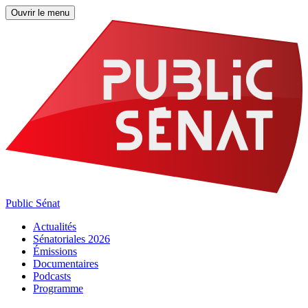
Ouvrir le menu
Public Sénat
Actualités
Sénatoriales 2026
Émissions
Documentaires
Podcasts
Programme