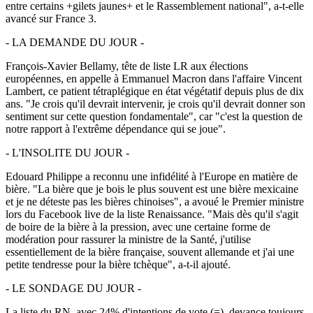
entre certains +gilets jaunes+ et le Rassemblement national", a-t-elle
avancé sur France 3.
- LA DEMANDE DU JOUR -
François-Xavier Bellamy, tête de liste LR aux élections
européennes, en appelle à Emmanuel Macron dans l'affaire Vincent
Lambert, ce patient tétraplégique en état végétatif depuis plus de dix
ans. "Je crois qu'il devrait intervenir, je crois qu'il devrait donner son
sentiment sur cette question fondamentale", car "c'est la question de
notre rapport à l'extrême dépendance qui se joue".
- L'INSOLITE DU JOUR -
Edouard Philippe a reconnu une infidélité à l'Europe en matière de
bière. "La bière que je bois le plus souvent est une bière mexicaine
et je ne déteste pas les bières chinoises", a avoué le Premier ministre
lors du Facebook live de la liste Renaissance. "Mais dès qu'il s'agit
de boire de la bière à la pression, avec une certaine forme de
modération pour rassurer la ministre de la Santé, j'utilise
essentiellement de la bière française, souvent allemande et j'ai une
petite tendresse pour la bière tchèque", a-t-il ajouté.
- LE SONDAGE DU JOUR -
La liste du RN, avec 24% d'intentions de vote (=), devance toujours