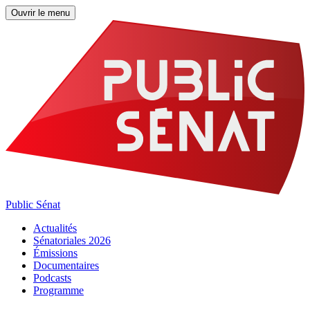
Ouvrir le menu
Public Sénat
Actualités
Sénatoriales 2026
Émissions
Documentaires
Podcasts
Programme