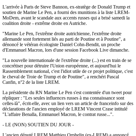
L'arrivée à Paris de Steve Bannon, ex-stratège de Donald Trump et
soutien de Marine Le Pen, a fourni des munitions à la liste LREM-
MoDem, avant le scandale aux accents russes qui a brisé samedi la
coalition droite - extrême droite en Autriche.
"Marine Le Pen, l'extrême droite autrichienne, l'extrême droite
allemande sont fortement liés au parti de Poutine et à Poutine", a
dénoncé le vétéran écologiste Daniel Cohn-Bendit, un proche
d'Emmanuel Macron, lors d'une session Facebook Live dimanche.
"La nouvelle internationale de l'extrême droite (...) est en train de se
concrétiser pour détruire l'Union européenne, et aujourd'hui le
Rassemblement national, c'est l'idiot utile de ce projet politique, c'est
le cheval de Troie de Trump et de Poutine", a renchéri Pascal
Canfin, n°2 de la liste LREM.
La présidente du RN Marine Le Pen s'est contentée d'un tweet pour
répliquer : "Les seules influences russes à ma connaissance sont
celles-là", écrit-elle, avec un lien vers un article de franceinfo sur des
déclarations de l'ancien employé de LREM Vincent Crase intitulé
"L'affaire Benalla, Emmanuel Macron, le contrat russe...".
- LE (NON) SOUTIEN DU JOUR -
L'ancien député LREM Matthieu Orphelin (ex-LREM) a annoncé