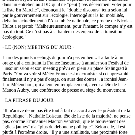
dans un entretien au JDD qu'il ne "peu(t) pas décemment voter pour
la liste En Marche", dénonçant le "double discours" tenu selon lui
par le gouvernement sur l'écologie. Interrogé sur la loi mobilités,
débattue actuellement à l'Assemblée nationale, ce proche de Nicolas
Hulot a regretté: "Malheureusement, pour l’instant, le compte n’y est
pas du tout. Ce n’est pas à la hauteur des enjeux de la transition
écologique."
- LE (NON) MEETING DU JOUR -
L'un des grands meetings du jour n'a pas eu lieu... La faute à un
orage qui a contraint la France Insoumise à annuler son Festival de
l'insoumission et son meeting prévu en plein air place Stalingrad à
Paris. "On va voir si Météo France est macroniste, si cet après-midi
finalement il n'y a pas d'orage, on aura des doutes", a ironisé Jean-
Luc Mélenchon, qui a tenu en remplacement, avec sa tête de liste
Manon Aubry, une conférence de presse au siège du mouvement.
- LA PHRASE DU JOUR -
"Il m'arrive de ne pas être tout à fait d'accord avec le président de la
République". Nathalie Loiseau, tête de liste de la majorité, ne pense
pas, comme Emmanuel Macron vendredi, que le mouvement des
"gilets jaunes" n'a "plus de débouché politique". Selon elle, il est
plutôt à l'extrême droite. "Il y a une similitude, une proximité forte