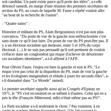
soit candidat. Un parti existe parce qu'il porte des idées", a-t-elle
dénoncé samedi, en marge d'une réunion des premiers secrétaires de
section du PS, au cours de laquelle M. Faure a répété vouloir aller
"au bout de la recherche de l'union".
- "Quatre nains" -
Historien et militant du PS, Alain Bergounioux n'est pas non plus
convaincu. "Du point de vue de la gauche non-mélenchoniste c'est
sans doute ce qu'il faut faire. Du point de vue du PS peut-être pas. Il
y a un électorat socialiste qui demeure, entre 5 et 10% du corps
électoral. (...) Je ne suis pas persuadé qu'il soit pertinent de vouloir
s'effacer dans un conglomérat qui risque d'achever de désorienter
ces socialistes identitaires", a-t-il affirmé à l'AFP.
Pour Olivier Faure, l'enjeu est bien la gauche et non le PS. "Le
risque n'est pas celui de la disparition du PS, mais de voir la gauche
et les écologistes marginalisés et réduits à jouer les seconds rôles", a-
t-il dramatisé dans "Le Monde" samedi.
Le premier secrétaire rappelle aussi qu'au Congrès d'Epinay en
1971, le "PS s'est reconstruit en se mêlant à d'autres. Celui qui en a
pris la tête (François Mitterrand, ndlr) n'était même pas au PS!".
Le Parti socialiste a-t-il seulement le choix ? Pas vraiment, à en
croire le sondeur Jérôme Fourquet (Ifop): "On fait souvent la