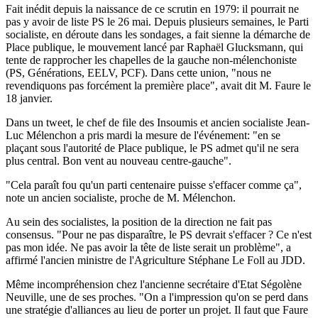
Fait inédit depuis la naissance de ce scrutin en 1979: il pourrait ne
pas y avoir de liste PS le 26 mai. Depuis plusieurs semaines, le Parti
socialiste, en déroute dans les sondages, a fait sienne la démarche de
Place publique, le mouvement lancé par Raphaël Glucksmann, qui
tente de rapprocher les chapelles de la gauche non-mélenchoniste
(PS, Générations, EELV, PCF). Dans cette union, "nous ne
revendiquons pas forcément la première place", avait dit M. Faure le
18 janvier.
Dans un tweet, le chef de file des Insoumis et ancien socialiste Jean-
Luc Mélenchon a pris mardi la mesure de l'événement: "en se
plaçant sous l'autorité de Place publique, le PS admet qu'il ne sera
plus central. Bon vent au nouveau centre-gauche".
"Cela paraît fou qu'un parti centenaire puisse s'effacer comme ça",
note un ancien socialiste, proche de M. Mélenchon.
Au sein des socialistes, la position de la direction ne fait pas
consensus. "Pour ne pas disparaître, le PS devrait s'effacer ? Ce n'est
pas mon idée. Ne pas avoir la tête de liste serait un problème", a
affirmé l'ancien ministre de l'Agriculture Stéphane Le Foll au JDD.
Même incompréhension chez l'ancienne secrétaire d'Etat Ségolène
Neuville, une de ses proches. "On a l'impression qu'on se perd dans
une stratégie d'alliances au lieu de porter un projet. Il faut que Faure