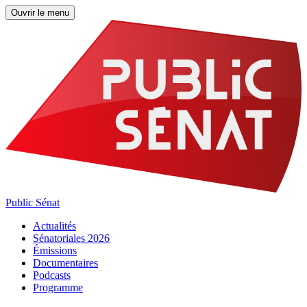
Ouvrir le menu
Public Sénat
Actualités
Sénatoriales 2026
Émissions
Documentaires
Podcasts
Programme