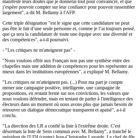
manifesté leurs doutes que je donnerai tout pour convaincre, et que
j’espère pouvoir compter sur leur confiance pour pouvoir rassembler
largement", a dit M. Bellamy à l'AFP.
Cette triple désignation "est le signe que cette candidature ne peut
pas être le fait d’une seule personne et, comme je l’ai toujours pensé,
que ça sera la candidature de toute une équipe avec une diversité et
des compétences", a-t-il poursuivi.
- "Les critiques ne m'atteignent pas" -
"Nous voulons offrir aux Français non pas une synthèse entre des
chapelles mais une addition de compétences pour les représenter au
mieux dans les institutions européennes", a expliqué M. Bellamy.
"Les critiques ne m'atteignent pas. (...) Pour ma part je compte
mener une campagne positive, intelligente, une campagne de
propositions, en restant ferme sur nos convictions, les valeurs que
nous voulons défendre, mais en tentant de parler à l'intelligence des
électeurs dans un moment où nous avons plus que jamais besoin de
retrouver un dialogue démocratique transparent et apaisé", a-t-il
conclu.
"La direction des LR a confié la liste à l'extrême droite. C'est
désormais la liste de Sens commun avec M. Bellamy", a tranché le
président de l'UDI (centre) Jean-Christophe Lagarde. Le chef de file