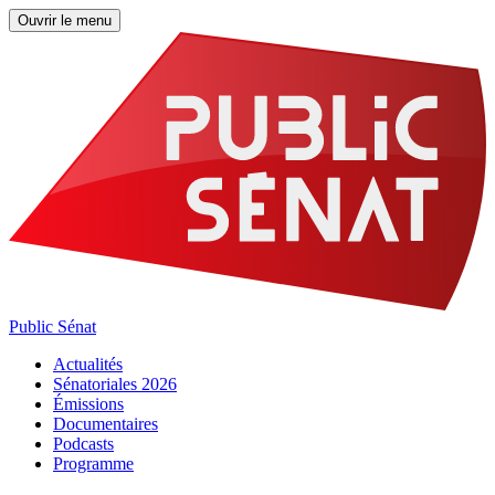
Ouvrir le menu
Public Sénat
Actualités
Sénatoriales 2026
Émissions
Documentaires
Podcasts
Programme