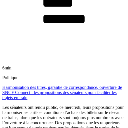
6min
Politique
Harmonisation des titres, garantie de correspondance, ouverture de
SNCF Connect : les propositions des sénateurs pour faciliter les
trajets en train
Les sénateurs ont rendu public, ce mercredi, leurs propositions pour
harmoniser les tarifs et conditions d’achats des billets sur le réseau
de trains, alors que les opérateurs sont toujours plus nombreux avec
l’ouverture à la concurrence. Des propositions que les rapporteurs
ont bon espoir de voir reprises par les députés dans le projet de loi-