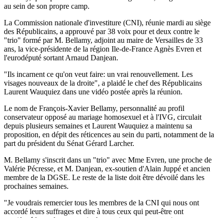
au sein de son propre camp.
La Commission nationale d'investiture (CNI), réunie mardi au siège
des Républicains, a approuvé par 38 voix pour et deux contre le
"trio" formé par M. Bellamy, adjoint au maire de Versailles de 33
ans, la vice-présidente de la région Ile-de-France Agnès Evren et
l'eurodéputé sortant Arnaud Danjean.
"Ils incarnent ce qu'on veut faire: un vrai renouvellement. Les
visages nouveaux de la droite", a plaidé le chef des Républicains
Laurent Wauquiez dans une vidéo postée après la réunion.
Le nom de François-Xavier Bellamy, personnalité au profil
conservateur opposé au mariage homosexuel et à l'IVG, circulait
depuis plusieurs semaines et Laurent Wauquiez a maintenu sa
proposition, en dépit des réticences au sein du parti, notamment de la
part du président du Sénat Gérard Larcher.
M. Bellamy s'inscrit dans un "trio" avec Mme Evren, une proche de
Valérie Pécresse, et M. Danjean, ex-soutien d'Alain Juppé et ancien
membre de la DGSE. Le reste de la liste doit être dévoilé dans les
prochaines semaines.
"Je voudrais remercier tous les membres de la CNI qui nous ont
accordé leurs suffrages et dire à tous ceux qui peut-être ont