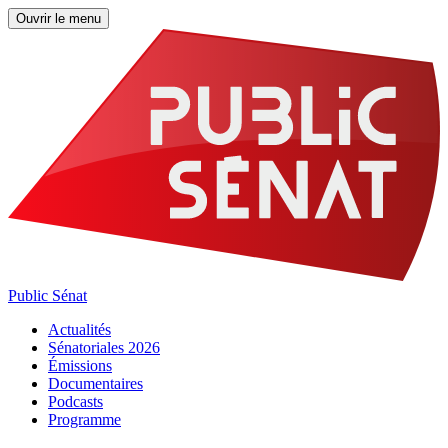
Ouvrir le menu
Public Sénat
Actualités
Sénatoriales 2026
Émissions
Documentaires
Podcasts
Programme