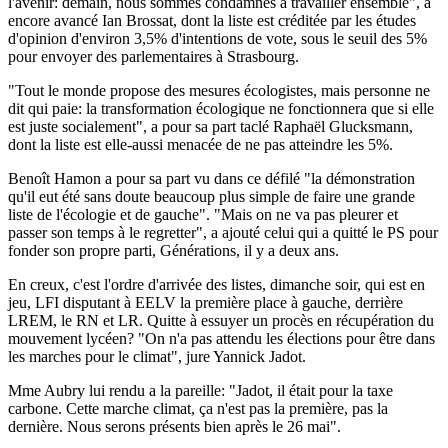
l'avenir: demain, nous sommes condamnés à travailler ensemble", a
encore avancé Ian Brossat, dont la liste est créditée par les études
d'opinion d'environ 3,5% d'intentions de vote, sous le seuil des 5%
pour envoyer des parlementaires à Strasbourg.
"Tout le monde propose des mesures écologistes, mais personne ne
dit qui paie: la transformation écologique ne fonctionnera que si elle
est juste socialement", a pour sa part taclé Raphaël Glucksmann,
dont la liste est elle-aussi menacée de ne pas atteindre les 5%.
Benoît Hamon a pour sa part vu dans ce défilé "la démonstration
qu'il eut été sans doute beaucoup plus simple de faire une grande
liste de l'écologie et de gauche". "Mais on ne va pas pleurer et
passer son temps à le regretter", a ajouté celui qui a quitté le PS pour
fonder son propre parti, Générations, il y a deux ans.
En creux, c'est l'ordre d'arrivée des listes, dimanche soir, qui est en
jeu, LFI disputant à EELV la première place à gauche, derrière
LREM, le RN et LR. Quitte à essuyer un procès en récupération du
mouvement lycéen? "On n'a pas attendu les élections pour être dans
les marches pour le climat", jure Yannick Jadot.
Mme Aubry lui rendu a la pareille: "Jadot, il était pour la taxe
carbone. Cette marche climat, ça n'est pas la première, pas la
dernière. Nous serons présents bien après le 26 mai".