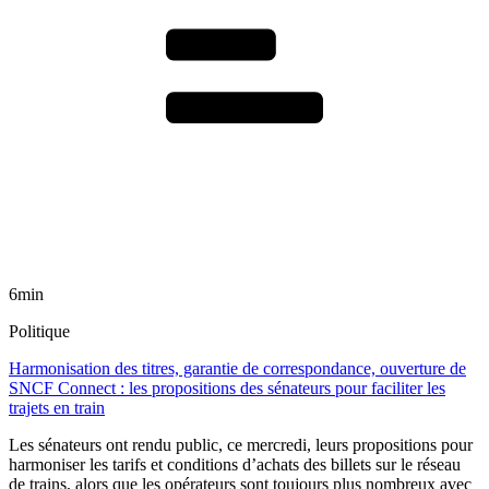
6min
Politique
Harmonisation des titres, garantie de correspondance, ouverture de
SNCF Connect : les propositions des sénateurs pour faciliter les
trajets en train
Les sénateurs ont rendu public, ce mercredi, leurs propositions pour
harmoniser les tarifs et conditions d’achats des billets sur le réseau
de trains, alors que les opérateurs sont toujours plus nombreux avec