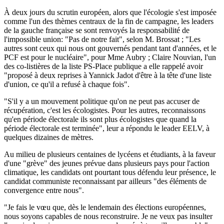
À deux jours du scrutin européen, alors que l'écologie s'est imposée
comme l'un des thèmes centraux de la fin de campagne, les leaders
de la gauche française se sont renvoyés la responsabilité de
l'impossible union: "Pas de notre fait", selon M. Brossat ; "Les
autres sont ceux qui nous ont gouvernés pendant tant d'années, et le
PCF est pour le nucléaire", pour Mme Aubry ; Claire Nouvian, l'un
des co-listières de la liste PS-Place publique a elle rappelé avoir
"proposé à deux reprises à Yannick Jadot d'être à la tête d'une liste
d'union, ce qu'il a refusé à chaque fois".
"S'il y a un mouvement politique qu'on ne peut pas accuser de
récupération, c'est les écologistes. Pour les autres, reconnaissons
qu'en période électorale ils sont plus écologistes que quand la
période électorale est terminée", leur a répondu le leader EELV, à
quelques dizaines de mètres.
Au milieu de plusieurs centaines de lycéens et étudiants, à la faveur
d'une "grève" des jeunes prévue dans plusieurs pays pour l'action
climatique, les candidats ont pourtant tous défendu leur présence, le
candidat communiste reconnaissant par ailleurs "des éléments de
convergence entre nous".
"Je fais le vœu que, dès le lendemain des élections européennes,
nous soyons capables de nous reconstruire. Je ne veux pas insulter