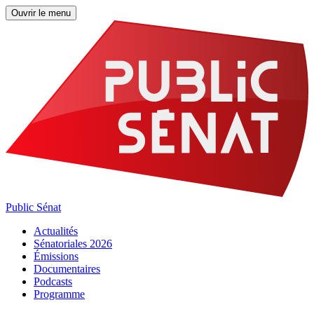
Ouvrir le menu
Public Sénat
Actualités
Sénatoriales 2026
Émissions
Documentaires
Podcasts
Programme