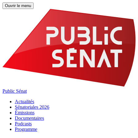
Ouvrir le menu
Public Sénat
Actualités
Sénatoriales 2026
Émissions
Documentaires
Podcasts
Programme