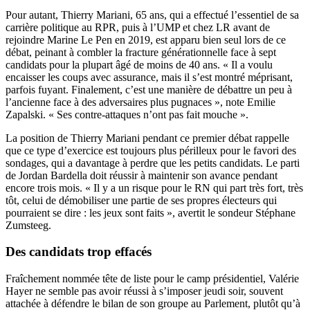
Pour autant, Thierry Mariani, 65 ans, qui a effectué l’essentiel de sa
carrière politique au RPR, puis à l’UMP et chez LR avant de
rejoindre Marine Le Pen en 2019, est apparu bien seul lors de ce
débat, peinant à combler la fracture générationnelle face à sept
candidats pour la plupart âgé de moins de 40 ans. « Il a voulu
encaisser les coups avec assurance, mais il s’est montré méprisant,
parfois fuyant. Finalement, c’est une manière de débattre un peu à
l’ancienne face à des adversaires plus pugnaces », note Emilie
Zapalski. « Ses contre-attaques n’ont pas fait mouche ».
La position de Thierry Mariani pendant ce premier débat rappelle
que ce type d’exercice est toujours plus périlleux pour le favori des
sondages, qui a davantage à perdre que les petits candidats. Le parti
de Jordan Bardella doit réussir à maintenir son avance pendant
encore trois mois. « Il y a un risque pour le RN qui part très fort, très
tôt, celui de démobiliser une partie de ses propres électeurs qui
pourraient se dire : les jeux sont faits », avertit le sondeur Stéphane
Zumsteeg.
Des candidats trop effacés
Fraîchement nommée tête de liste pour le camp présidentiel, Valérie
Hayer ne semble pas avoir réussi à s’imposer jeudi soir, souvent
attachée à défendre le bilan de son groupe au Parlement, plutôt qu’à