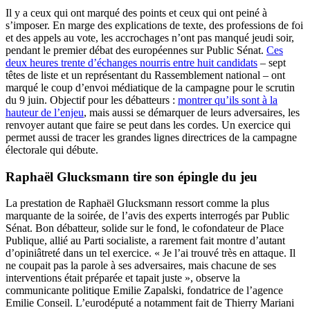
Il y a ceux qui ont marqué des points et ceux qui ont peiné à
s’imposer. En marge des explications de texte, des professions de foi
et des appels au vote, les accrochages n’ont pas manqué jeudi soir,
pendant le premier débat des européennes sur Public Sénat.
Ces
deux heures trente d’échanges nourris entre huit candidats
– sept
têtes de liste et un représentant du Rassemblement national – ont
marqué le coup d’envoi médiatique de la campagne pour le scrutin
du 9 juin. Objectif pour les débatteurs :
montrer qu’ils sont à la
hauteur de l’enjeu
, mais aussi se démarquer de leurs adversaires, les
renvoyer autant que faire se peut dans les cordes. Un exercice qui
permet aussi de tracer les grandes lignes directrices de la campagne
électorale qui débute.
Raphaël Glucksmann tire son épingle du jeu
La prestation de Raphaël Glucksmann ressort comme la plus
marquante de la soirée, de l’avis des experts interrogés par Public
Sénat. Bon débatteur, solide sur le fond, le cofondateur de Place
Publique, allié au Parti socialiste, a rarement fait montre d’autant
d’opiniâtreté dans un tel exercice. « Je l’ai trouvé très en attaque. Il
ne coupait pas la parole à ses adversaires, mais chacune de ses
interventions était préparée et tapait juste », observe la
communicante politique Emilie Zapalski, fondatrice de l’agence
Emilie Conseil. L’eurodéputé a notamment fait de Thierry Mariani