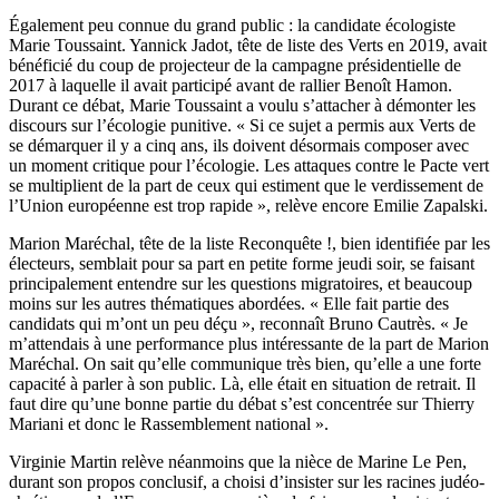
Également peu connue du grand public : la candidate écologiste
Marie Toussaint. Yannick Jadot, tête de liste des Verts en 2019, avait
bénéficié du coup de projecteur de la campagne présidentielle de
2017 à laquelle il avait participé avant de rallier Benoît Hamon.
Durant ce débat, Marie Toussaint a voulu s’attacher à démonter les
discours sur l’écologie punitive. « Si ce sujet a permis aux Verts de
se démarquer il y a cinq ans, ils doivent désormais composer avec
un moment critique pour l’écologie. Les attaques contre le Pacte vert
se multiplient de la part de ceux qui estiment que le verdissement de
l’Union européenne est trop rapide », relève encore Emilie Zapalski.
Marion Maréchal, tête de la liste Reconquête !, bien identifiée par les
électeurs, semblait pour sa part en petite forme jeudi soir, se faisant
principalement entendre sur les questions migratoires, et beaucoup
moins sur les autres thématiques abordées. « Elle fait partie des
candidats qui m’ont un peu déçu », reconnaît Bruno Cautrès. « Je
m’attendais à une performance plus intéressante de la part de Marion
Maréchal. On sait qu’elle communique très bien, qu’elle a une forte
capacité à parler à son public. Là, elle était en situation de retrait. Il
faut dire qu’une bonne partie du débat s’est concentrée sur Thierry
Mariani et donc le Rassemblement national ».
Virginie Martin relève néanmoins que la nièce de Marine Le Pen,
durant son propos conclusif, a choisi d’insister sur les racines judéo-