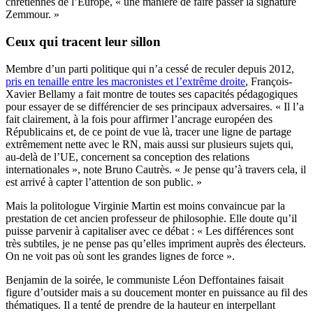
chrétiennes de l’Europe, « une manière de faire passer la signature
Zemmour. »
Ceux qui tracent leur sillon
Membre d’un parti politique qui n’a cessé de reculer depuis 2012,
pris en tenaille entre les macronistes et l’extrême droite
, François-
Xavier Bellamy a fait montre de toutes ses capacités pédagogiques
pour essayer de se différencier de ses principaux adversaires. « Il l’a
fait clairement, à la fois pour affirmer l’ancrage européen des
Républicains et, de ce point de vue là, tracer une ligne de partage
extrêmement nette avec le RN, mais aussi sur plusieurs sujets qui,
au-delà de l’UE, concernent sa conception des relations
internationales », note Bruno Cautrès. « Je pense qu’à travers cela, il
est arrivé à capter l’attention de son public. »
Mais la politologue Virginie Martin est moins convaincue par la
prestation de cet ancien professeur de philosophie. Elle doute qu’il
puisse parvenir à capitaliser avec ce débat : « Les différences sont
très subtiles, je ne pense pas qu’elles impriment auprès des électeurs.
On ne voit pas où sont les grandes lignes de force ».
Benjamin de la soirée, le communiste Léon Deffontaines faisait
figure d’outsider mais a su doucement monter en puissance au fil des
thématiques. Il a tenté de prendre de la hauteur en interpellant