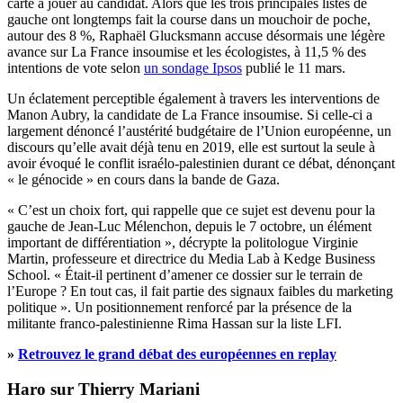
carte à jouer au candidat. Alors que les trois principales listes de
gauche ont longtemps fait la course dans un mouchoir de poche,
autour des 8 %, Raphaël Glucksmann accuse désormais une légère
avance sur La France insoumise et les écologistes, à 11,5 % des
intentions de vote selon
un sondage Ipsos
publié le 11 mars.
Un éclatement perceptible également à travers les interventions de
Manon Aubry, la candidate de La France insoumise. Si celle-ci a
largement dénoncé l’austérité budgétaire de l’Union européenne, un
discours qu’elle avait déjà tenu en 2019, elle est surtout la seule à
avoir évoqué le conflit israélo-palestinien durant ce débat, dénonçant
« le génocide » en cours dans la bande de Gaza.
« C’est un choix fort, qui rappelle que ce sujet est devenu pour la
gauche de Jean-Luc Mélenchon, depuis le 7 octobre, un élément
important de différentiation », décrypte la politologue Virginie
Martin, professeure et directrice du Media Lab à Kedge Business
School. « Était-il pertinent d’amener ce dossier sur le terrain de
l’Europe ? En tout cas, il fait partie des signaux faibles du marketing
politique ». Un positionnement renforcé par la présence de la
militante franco-palestinienne Rima Hassan sur la liste LFI.
»
Retrouvez le grand débat des européennes en replay
Haro sur Thierry Mariani