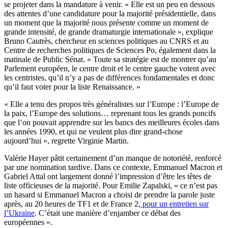
se projeter dans la mandature à venir. « Elle est un peu en dessous
des attentes d’une candidature pour la majorité présidentielle, dans
un moment que la majorité nous présente comme un moment de
grande intensité, de grande dramaturgie internationale », explique
Bruno Cautrès, chercheur en sciences politiques au CNRS et au
Centre de recherches politiques de Sciences Po, également dans la
matinale de Public Sénat. « Toute sa stratégie est de montrer qu’au
Parlement européen, le centre droit et le centre gauche votent avec
les centristes, qu’il n’y a pas de différences fondamentales et donc
qu’il faut voter pour la liste Renaissance. »
« Elle a tenu des propos très généralistes sur l’Europe : l’Europe de
la paix, l’Europe des solutions… reprenant tous les grands poncifs
que l’on pouvait apprendre sur les bancs des meilleures écoles dans
les années 1990, et qui ne veulent plus dire grand-chose
aujourd’hui », regrette Virginie Martin.
Valérie Hayer pâtit certainement d’un manque de notoriété, renforcé
par une nomination tardive. Dans ce contexte, Emmanuel Macron et
Gabriel Attal ont largement donné l’impression d’être les têtes de
liste officieuses de la majorité. Pour Emilie Zapalski, « ce n’est pas
un hasard si Emmanuel Macron a choisi de prendre la parole juste
après, au 20 heures de TF1 et de France 2,
pour un entretien sur
l’Ukraine
. C’était une manière d’enjamber ce débat des
européennes ».