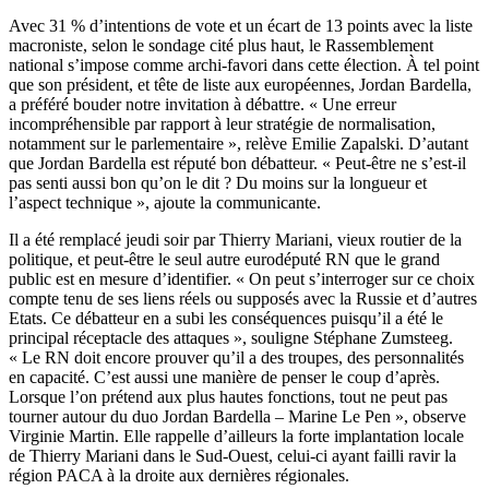
Avec 31 % d’intentions de vote et un écart de 13 points avec la liste
macroniste, selon le sondage cité plus haut, le Rassemblement
national s’impose comme archi-favori dans cette élection. À tel point
que son président, et tête de liste aux européennes, Jordan Bardella,
a préféré bouder notre invitation à débattre. « Une erreur
incompréhensible par rapport à leur stratégie de normalisation,
notamment sur le parlementaire », relève Emilie Zapalski. D’autant
que Jordan Bardella est réputé bon débatteur. « Peut-être ne s’est-il
pas senti aussi bon qu’on le dit ? Du moins sur la longueur et
l’aspect technique », ajoute la communicante.
Il a été remplacé jeudi soir par Thierry Mariani, vieux routier de la
politique, et peut-être le seul autre eurodéputé RN que le grand
public est en mesure d’identifier. « On peut s’interroger sur ce choix
compte tenu de ses liens réels ou supposés avec la Russie et d’autres
Etats. Ce débatteur en a subi les conséquences puisqu’il a été le
principal réceptacle des attaques », souligne Stéphane Zumsteeg.
« Le RN doit encore prouver qu’il a des troupes, des personnalités
en capacité. C’est aussi une manière de penser le coup d’après.
Lorsque l’on prétend aux plus hautes fonctions, tout ne peut pas
tourner autour du duo Jordan Bardella – Marine Le Pen », observe
Virginie Martin. Elle rappelle d’ailleurs la forte implantation locale
de Thierry Mariani dans le Sud-Ouest, celui-ci ayant failli ravir la
région PACA à la droite aux dernières régionales.