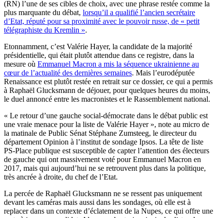
(RN) l’une de ses cibles de choix, avec une phrase restée comme la
plus marquante du débat,
lorsqu’il a qualifié l’ancien secrétaire
d’Etat, réputé pour sa proximité avec le pouvoir russe, de « petit
télégraphiste du Kremlin »
.
Etonnamment, c’est Valérie Hayer, la candidate de la majorité
présidentielle, qui était plutôt attendue dans ce registre, dans la
mesure où
Emmanuel Macron a mis la séquence ukrainienne au
cœur de l’actualité des dernières semaines
. Mais l’eurodéputée
Renaissance est plutôt restée en retrait sur ce dossier, ce qui a permis
à Raphaël Glucksmann de déjouer, pour quelques heures du moins,
le duel annoncé entre les macronistes et le Rassemblement national.
« Le retour d’une gauche social-démocrate dans le débat public est
une vraie menace pour la liste de Valérie Hayer », note au micro de
la matinale de Public Sénat Stéphane Zumsteeg, le directeur du
département Opinion à l’institut de sondage Ipsos. La tête de liste
PS-Place publique est susceptible de capter l’attention des électeurs
de gauche qui ont massivement voté pour Emmanuel Macron en
2017, mais qui aujourd’hui ne se retrouvent plus dans la politique,
très ancrée à droite, du chef de l’Etat.
La percée de Raphaël Glucksmann ne se ressent pas uniquement
devant les caméras mais aussi dans les sondages, où elle est à
replacer dans un contexte d’éclatement de la Nupes, ce qui offre une