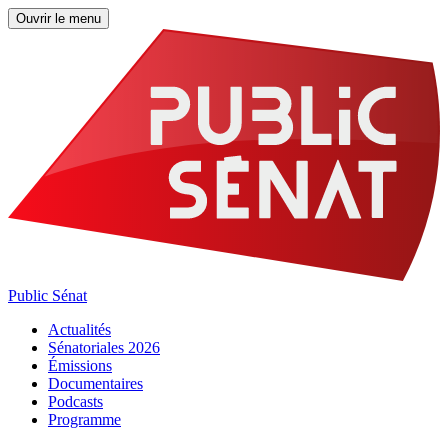
Ouvrir le menu
Public Sénat
Actualités
Sénatoriales 2026
Émissions
Documentaires
Podcasts
Programme