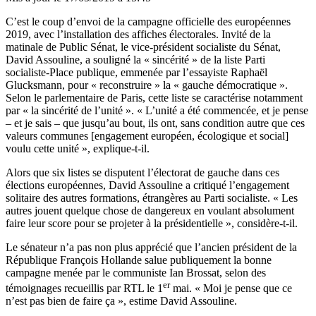
C’est le coup d’envoi de la campagne officielle des européennes
2019, avec l’installation des affiches électorales. Invité de la
matinale de Public Sénat, le vice-président socialiste du Sénat,
David Assouline, a souligné la « sincérité » de la liste Parti
socialiste-Place publique, emmenée par l’essayiste Raphaël
Glucksmann, pour « reconstruire » la « gauche démocratique ».
Selon le parlementaire de Paris, cette liste se caractérise notamment
par « la sincérité de l’unité ». « L’unité a été commencée, et je pense
– et je sais – que jusqu’au bout, ils ont, sans condition autre que ces
valeurs communes [engagement européen, écologique et social]
voulu cette unité », explique-t-il.
Alors que six listes se disputent l’électorat de gauche dans ces
élections européennes, David Assouline a critiqué l’engagement
solitaire des autres formations, étrangères au Parti socialiste. « Les
autres jouent quelque chose de dangereux en voulant absolument
faire leur score pour se projeter à la présidentielle », considère-t-il.
Le sénateur n’a pas non plus apprécié que l’ancien président de la
République François Hollande salue publiquement la bonne
campagne menée par le communiste Ian Brossat,
selon des
er
témoignages recueillis par RTL le 1
mai
. « Moi je pense que ce
n’est pas bien de faire ça », estime David Assouline.