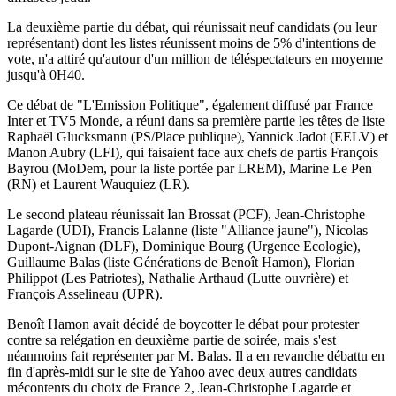
La deuxième partie du débat, qui réunissait neuf candidats (ou leur
représentant) dont les listes réunissent moins de 5% d'intentions de
vote, n'a attiré qu'autour d'un million de téléspectateurs en moyenne
jusqu'à 0H40.
Ce débat de "L'Emission Politique", également diffusé par France
Inter et TV5 Monde, a réuni dans sa première partie les têtes de liste
Raphaël Glucksmann (PS/Place publique), Yannick Jadot (EELV) et
Manon Aubry (LFI), qui faisaient face aux chefs de partis François
Bayrou (MoDem, pour la liste portée par LREM), Marine Le Pen
(RN) et Laurent Wauquiez (LR).
Le second plateau réunissait Ian Brossat (PCF), Jean-Christophe
Lagarde (UDI), Francis Lalanne (liste "Alliance jaune"), Nicolas
Dupont-Aignan (DLF), Dominique Bourg (Urgence Ecologie),
Guillaume Balas (liste Générations de Benoît Hamon), Florian
Philippot (Les Patriotes), Nathalie Arthaud (Lutte ouvrière) et
François Asselineau (UPR).
Benoît Hamon avait décidé de boycotter le débat pour protester
contre sa relégation en deuxième partie de soirée, mais s'est
néanmoins fait représenter par M. Balas. Il a en revanche débattu en
fin d'après-midi sur le site de Yahoo avec deux autres candidats
mécontents du choix de France 2, Jean-Christophe Lagarde et