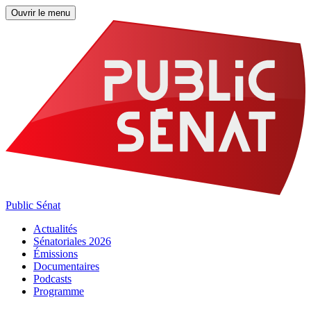
Ouvrir le menu
Public Sénat
Actualités
Sénatoriales 2026
Émissions
Documentaires
Podcasts
Programme