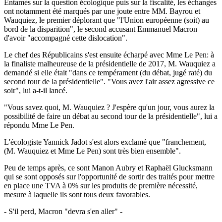
Entamés sur la question écologique puis sur la fiscalité, les échanges
ont notamment été marqués par une joute entre MM. Bayrou et
Wauquiez, le premier déplorant que "l'Union européenne (soit) au
bord de la disparition", le second accusant Emmanuel Macron
d'avoir "accompagné cette dislocation".
Le chef des Républicains s'est ensuite écharpé avec Mme Le Pen: à
la finaliste malheureuse de la présidentielle de 2017, M. Wauquiez a
demandé si elle était "dans ce tempérament (du débat, jugé raté) du
second tour de la présidentielle". "Vous avez l'air assez agressive ce
soir", lui a-t-il lancé.
"Vous savez quoi, M. Wauquiez ? J'espère qu'un jour, vous aurez la
possibilité de faire un débat au second tour de la présidentielle", lui a
répondu Mme Le Pen.
L'écologiste Yannick Jadot s'est alors exclamé que "franchement,
(M. Wauquiez et Mme Le Pen) sont très bien ensemble".
Peu de temps après, ce sont Manon Aubry et Raphaël Glucksmann
qui se sont opposés sur l'opportunité de sortir des traités pour mettre
en place une TVA à 0% sur les produits de première nécessité,
mesure à laquelle ils sont tous deux favorables.
- S'il perd, Macron "devra s'en aller" -