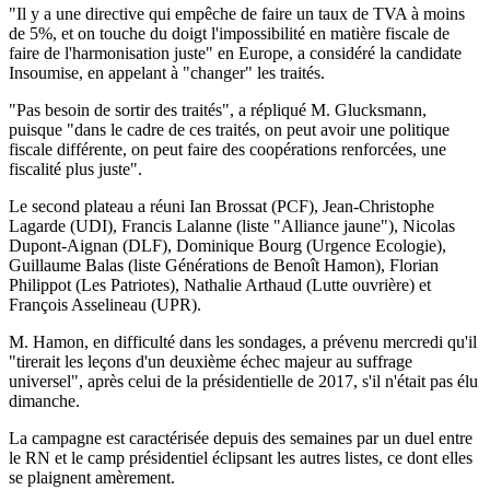
"Il y a une directive qui empêche de faire un taux de TVA à moins
de 5%, et on touche du doigt l'impossibilité en matière fiscale de
faire de l'harmonisation juste" en Europe, a considéré la candidate
Insoumise, en appelant à "changer" les traités.
"Pas besoin de sortir des traités", a répliqué M. Glucksmann,
puisque "dans le cadre de ces traités, on peut avoir une politique
fiscale différente, on peut faire des coopérations renforcées, une
fiscalité plus juste".
Le second plateau a réuni Ian Brossat (PCF), Jean-Christophe
Lagarde (UDI), Francis Lalanne (liste "Alliance jaune"), Nicolas
Dupont-Aignan (DLF), Dominique Bourg (Urgence Ecologie),
Guillaume Balas (liste Générations de Benoît Hamon), Florian
Philippot (Les Patriotes), Nathalie Arthaud (Lutte ouvrière) et
François Asselineau (UPR).
M. Hamon, en difficulté dans les sondages, a prévenu mercredi qu'il
"tirerait les leçons d'un deuxième échec majeur au suffrage
universel", après celui de la présidentielle de 2017, s'il n'était pas élu
dimanche.
La campagne est caractérisée depuis des semaines par un duel entre
le RN et le camp présidentiel éclipsant les autres listes, ce dont elles
se plaignent amèrement.