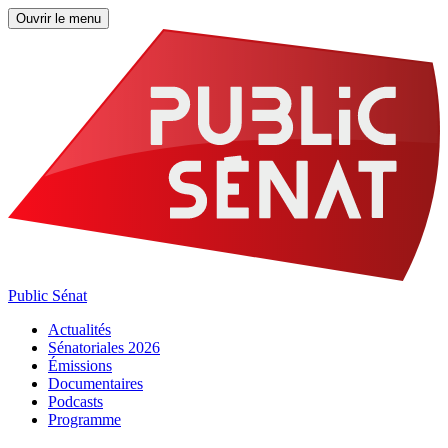
Ouvrir le menu
Public Sénat
Actualités
Sénatoriales 2026
Émissions
Documentaires
Podcasts
Programme