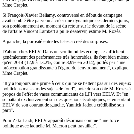
Mme Craplet.
Si François-Xavier Bellamy, controversé en début de campagne,
avait semblé être parvenu à créer une dynamique ces derniers jours,
son positionnement au moment du retour sur le devant de la scène
de l'affaire Vincent Lambert a pu le desservir, estime M. Rozès.
A gauche, la porosité entre les listes a créé des surprises.
D'abord chez EELV. Dans un scrutin où les écologistes affichent
généralement des performances très honorables, ils font bien mieux
qu'en 2014 (12,9 à 13,2%, contre 8,9% en 2014), portés par "une
préoccupation grandissante à l'égard de l'environnement", explique
Mme Craplet.
"Il y a toujours une prime à ceux qui ne se battent pas sur des enjeux
politiciens mais sur des sujets de fond", note de son côté M. Rozès à
propos de l'effet de vases communicants de LFI vers EELV. Et "en
se battant exclusivement sur des questions écologiques, et en sortant
EELV de son courant de gauche, Yannick Jadot a crédibilisé son
parti".
Pour Zaki Laïdi, EELV apparaît désormais comme "une force
politique avec laquelle M. Macron peut travailler".