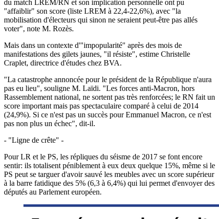
du match LREM/RN et son implication personnelle ont pu
"affaiblir" son score (liste LREM à 22,4-22,6%), avec "la
mobilisation d'électeurs qui sinon ne seraient peut-être pas allés
voter", note M. Rozès.
Mais dans un contexte d'"impopularité" après des mois de
manifestations des gilets jaunes, "il résiste", estime Christelle
Craplet, directrice d'études chez BVA.
"La catastrophe annoncée pour le président de la République n'aura
pas eu lieu", souligne M. Laïdi. "Les forces anti-Macron, hors
Rassemblement national, ne sortent pas très renforcées; le RN fait un
score important mais pas spectaculaire comparé à celui de 2014
(24,9%). Si ce n'est pas un succès pour Emmanuel Macron, ce n'est
pas non plus un échec", dit-il.
- "Ligne de crête" -
Pour LR et le PS, les répliques du séisme de 2017 se font encore
sentir: ils totalisent péniblement à eux deux quelque 15%, même si le
PS peut se targuer d'avoir sauvé les meubles avec un score supérieur
à la barre fatidique des 5% (6,3 à 6,4%) qui lui permet d'envoyer des
députés au Parlement européen.