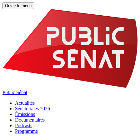
Ouvrir le menu
Public Sénat
Actualités
Sénatoriales 2026
Émissions
Documentaires
Podcasts
Programme