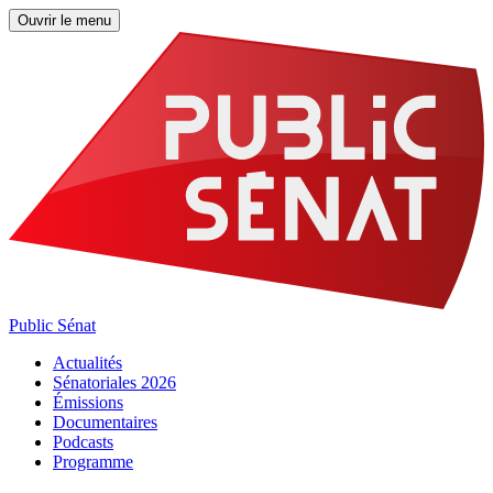
Ouvrir le menu
Public Sénat
Actualités
Sénatoriales 2026
Émissions
Documentaires
Podcasts
Programme