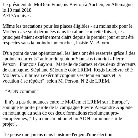
Le président du MoDem François Bayrou à Aachen, en Allemagne,
le 10 mai 2018
AFP/Archives
Même les tractations pour les places éligibles - au moins six pour le
MoDem - se sont déroulées dans le calme "car cette fois-ci, les
principes étaient extrêmement clairs depuis le premier jour et ont été
respectés sans la moindre anicroche", insiste M. Bayrou.
D'un point de vue opérationnel, les liens ont été resserrés grâce à des
"points récurrents" autour du quatuor Stanislas Guerini - Pierre
Person - François Bayrou - Marielle de Sarnez et des deux directeurs
de campagne, Stéphane Séjourné côté LREM, Régis Lefebvre côté
MoDem. Un bureau exécutif conjoint s'est tenu en mars et "a
vocation à se répéter", selon M. Person, N.2 de LREM.
- "ADN commun" -
"Il n'y a pas de nuances entre le MoDem et LREM sur l'Europe",
souligne le porte-parole de la campagne Pieyre-Alexandre Anglade
en notant qu'au sein de ces deux formations résolument pro-
européennes, "il y a une ambition et un ADN communs sur le
projet".
"Je pense que jamais dans l'histoire l'enjeu d'une élection