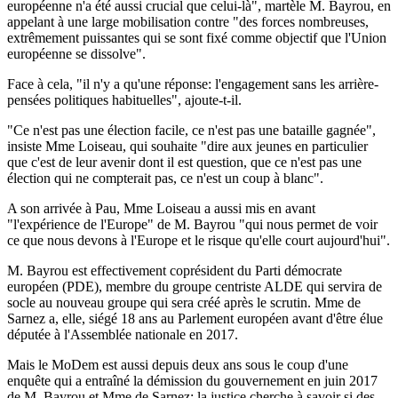
européenne n'a été aussi crucial que celui-là", martèle M. Bayrou, en
appelant à une large mobilisation contre "des forces nombreuses,
extrêmement puissantes qui se sont fixé comme objectif que l'Union
européenne se dissolve".
Face à cela, "il n'y a qu'une réponse: l'engagement sans les arrière-
pensées politiques habituelles", ajoute-t-il.
"Ce n'est pas une élection facile, ce n'est pas une bataille gagnée",
insiste Mme Loiseau, qui souhaite "dire aux jeunes en particulier
que c'est de leur avenir dont il est question, que ce n'est pas une
élection qui ne compterait pas, ce n'est un coup à blanc".
A son arrivée à Pau, Mme Loiseau a aussi mis en avant
"l'expérience de l'Europe" de M. Bayrou "qui nous permet de voir
ce que nous devons à l'Europe et le risque qu'elle court aujourd'hui".
M. Bayrou est effectivement coprésident du Parti démocrate
européen (PDE), membre du groupe centriste ALDE qui servira de
socle au nouveau groupe qui sera créé après le scrutin. Mme de
Sarnez a, elle, siégé 18 ans au Parlement européen avant d'être élue
députée à l'Assemblée nationale en 2017.
Mais le MoDem est aussi depuis deux ans sous le coup d'une
enquête qui a entraîné la démission du gouvernement en juin 2017
de M. Bayrou et Mme de Sarnez: la justice cherche à savoir si des