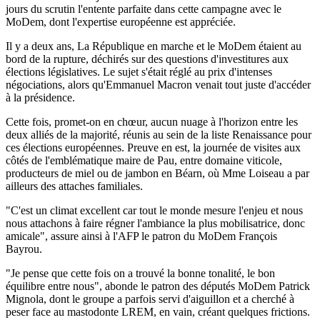
jours du scrutin l'entente parfaite dans cette campagne avec le
MoDem, dont l'expertise européenne est appréciée.
Il y a deux ans, La République en marche et le MoDem étaient au
bord de la rupture, déchirés sur des questions d'investitures aux
élections législatives. Le sujet s'était réglé au prix d'intenses
négociations, alors qu'Emmanuel Macron venait tout juste d'accéder
à la présidence.
Cette fois, promet-on en chœur, aucun nuage à l'horizon entre les
deux alliés de la majorité, réunis au sein de la liste Renaissance pour
ces élections européennes. Preuve en est, la journée de visites aux
côtés de l'emblématique maire de Pau, entre domaine viticole,
producteurs de miel ou de jambon en Béarn, où Mme Loiseau a par
ailleurs des attaches familiales.
"C'est un climat excellent car tout le monde mesure l'enjeu et nous
nous attachons à faire régner l'ambiance la plus mobilisatrice, donc
amicale", assure ainsi à l'AFP le patron du MoDem François
Bayrou.
"Je pense que cette fois on a trouvé la bonne tonalité, le bon
équilibre entre nous", abonde le patron des députés MoDem Patrick
Mignola, dont le groupe a parfois servi d'aiguillon et a cherché à
peser face au mastodonte LREM, en vain, créant quelques frictions.