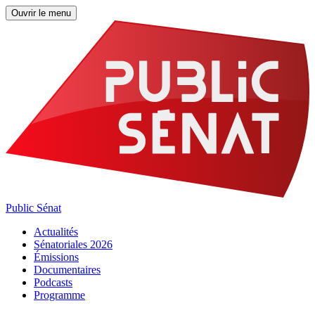
Ouvrir le menu
Public Sénat
Actualités
Sénatoriales 2026
Émissions
Documentaires
Podcasts
Programme