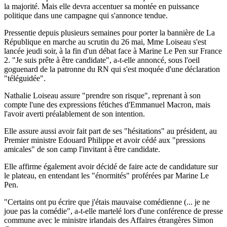
la majorité. Mais elle devra accentuer sa montée en puissance
politique dans une campagne qui s'annonce tendue.
Pressentie depuis plusieurs semaines pour porter la bannière de La
République en marche au scrutin du 26 mai, Mme Loiseau s'est
lancée jeudi soir, à la fin d'un débat face à Marine Le Pen sur France
2. "Je suis prête à être candidate", a-t-elle annoncé, sous l'oeil
goguenard de la patronne du RN qui s'est moquée d'une déclaration
"téléguidée".
Nathalie Loiseau assure "prendre son risque", reprenant à son
compte l'une des expressions fétiches d'Emmanuel Macron, mais
l'avoir averti préalablement de son intention.
Elle assure aussi avoir fait part de ses "hésitations" au président, au
Premier ministre Edouard Philippe et avoir cédé aux "pressions
amicales" de son camp l'invitant à être candidate.
Elle affirme également avoir décidé de faire acte de candidature sur
le plateau, en entendant les "énormités" proférées par Marine Le
Pen.
"Certains ont pu écrire que j'étais mauvaise comédienne (... je ne
joue pas la comédie", a-t-elle martelé lors d'une conférence de presse
commune avec le ministre irlandais des Affaires étrangères Simon