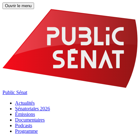
Ouvrir le menu
Public Sénat
Actualités
Sénatoriales 2026
Émissions
Documentaires
Podcasts
Programme