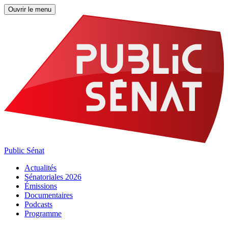
Ouvrir le menu
Public Sénat
Actualités
Sénatoriales 2026
Émissions
Documentaires
Podcasts
Programme