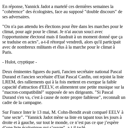
En réponse, Yannick Jadot a martelé ces dernières semaines la
"cohérence" des écologistes, face au supposé "double discours" de
ses adversaires.
"On n'a pas attendu les élections pour être dans les marches pour le
climat, pour agir pour le climat. Je n'ai aucun souci avec
l'opportunisme électoral mais il faudrait à un moment donné que ça
se traduise en actes", a-t-il rétorqué vendredi, alors qu'il participait
avec de nombreux militants et élus à la marche pour le climat à
Paris.
- Hulot, cryptique -
Deux éminentes figures du parti, l'ancien secrétaire national Pascal
Durand et l'ancien secrétaire d'Etat Pascal Canfin, ont rejoint la liste
LREM, des ralliements qui à la fois mettent en exergue la faible
capacité d'attraction d'EELV, et alimentent une petite musique sur la
"macron-compatibilité" supposée de ses dirigeants. "Si Pascal
Durand s'en va, c'est à cause de notre propre faiblesse", reconnaît un
cadre de la campagne.
Sur France Inter le 13 mai, M. Cohn-Bendit avait comparé EELV à
"une secte". "Yannick Jadot mène sa liste en tapant tous les jours à
droite et à gauche, sur tout le monde, ce n’est pas ce que j’espère
d’une liste écologique qui s’ouvre", a-t-il taclé.