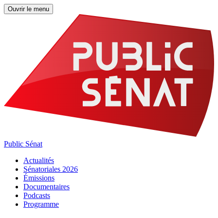
Ouvrir le menu
Public Sénat
Actualités
Sénatoriales 2026
Émissions
Documentaires
Podcasts
Programme