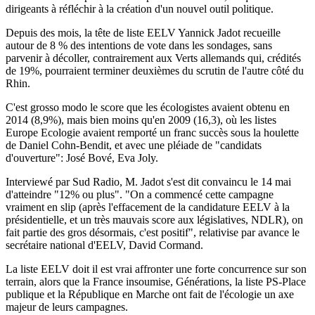
dirigeants à réfléchir à la création d'un nouvel outil politique.
Depuis des mois, la tête de liste EELV Yannick Jadot recueille
autour de 8 % des intentions de vote dans les sondages, sans
parvenir à décoller, contrairement aux Verts allemands qui, crédités
de 19%, pourraient terminer deuxièmes du scrutin de l'autre côté du
Rhin.
C'est grosso modo le score que les écologistes avaient obtenu en
2014 (8,9%), mais bien moins qu'en 2009 (16,3), où les listes
Europe Ecologie avaient remporté un franc succès sous la houlette
de Daniel Cohn-Bendit, et avec une pléiade de "candidats
d'ouverture": José Bové, Eva Joly.
Interviewé par Sud Radio, M. Jadot s'est dit convaincu le 14 mai
d'atteindre "12% ou plus". "On a commencé cette campagne
vraiment en slip (après l'effacement de la candidature EELV à la
présidentielle, et un très mauvais score aux législatives, NDLR), on
fait partie des gros désormais, c'est positif", relativise par avance le
secrétaire national d'EELV, David Cormand.
La liste EELV doit il est vrai affronter une forte concurrence sur son
terrain, alors que la France insoumise, Générations, la liste PS-Place
publique et la République en Marche ont fait de l'écologie un axe
majeur de leurs campagnes.