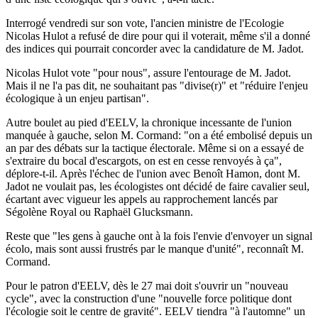
Interrogé vendredi sur son vote, l'ancien ministre de l'Ecologie
Nicolas Hulot a refusé de dire pour qui il voterait, même s'il a donné
des indices qui pourrait concorder avec la candidature de M. Jadot.
Nicolas Hulot vote "pour nous", assure l'entourage de M. Jadot.
Mais il ne l'a pas dit, ne souhaitant pas "divise(r)" et "réduire l'enjeu
écologique à un enjeu partisan".
Autre boulet au pied d'EELV, la chronique incessante de l'union
manquée à gauche, selon M. Cormand: "on a été embolisé depuis un
an par des débats sur la tactique électorale. Même si on a essayé de
s'extraire du bocal d'escargots, on est en cesse renvoyés à ça",
déplore-t-il. Après l'échec de l'union avec Benoît Hamon, dont M.
Jadot ne voulait pas, les écologistes ont décidé de faire cavalier seul,
écartant avec vigueur les appels au rapprochement lancés par
Ségolène Royal ou Raphaël Glucksmann.
Reste que "les gens à gauche ont à la fois l'envie d'envoyer un signal
écolo, mais sont aussi frustrés par le manque d'unité", reconnaît M.
Cormand.
Pour le patron d'EELV, dès le 27 mai doit s'ouvrir un "nouveau
cycle", avec la construction d'une "nouvelle force politique dont
l'écologie soit le centre de gravité". EELV tiendra "à l'automne" un