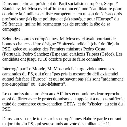
Dans une lettre au président du Parti socialiste européen, Sergueï
Stanichev, M. Moscovici affirme renoncer à une "candidature pour
conduire la famille socialiste européenne" en raison de "désaccords
profonds sur (la) ligne politique et (la) stratégie pour l'Europe" du
PS français, qui ne lui permettent pas de prendre la tête de sa
campagne.
Selon des sources européennes, M. Moscovici avait pourtant de
bonnes chances d'être désigné "Spitzenkandidat" (chef de file) du
PSE, grâce au soutien des Premiers ministres Pedro Costa
(Portugal), Pedro Sanchez (Espagne) et Alexis Tsipras (Grèce). Les
candidats ont jusqu'au 18 octobre pour se faire connaître.
Interrogé par Le Monde, M. Moscovici charge violemment ses
camarades du PS, qui n'ont "pas pris la mesure du défi existentiel
auquel fait face l'Europe" et qui ne savent pas s'ils sont "ardemment
pro-européens" ou "euro-hésitants".
Le commissaire européen aux Affaires économiques leur reproche
aussi de flirter avec le protectionnisme en appelant à ne pas ratifier le
traité de commerce euro-canadien CETA, et de "s'isoler" au sein du
PSE.
Dans son viseur, le texte sur les européennes élaboré par le courant
majoritaire du PS, qui sera soumis au vote des militants le 11