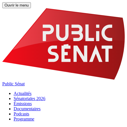
Ouvrir le menu
Public Sénat
Actualités
Sénatoriales 2026
Émissions
Documentaires
Podcasts
Programme