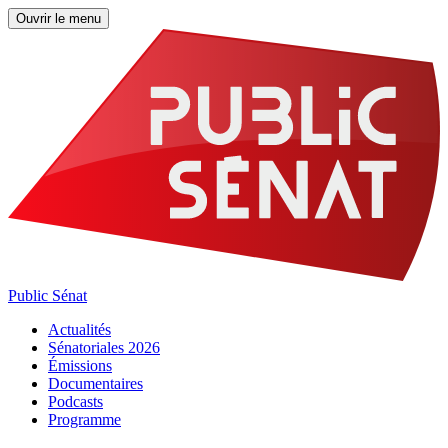
Ouvrir le menu
Public Sénat
Actualités
Sénatoriales 2026
Émissions
Documentaires
Podcasts
Programme