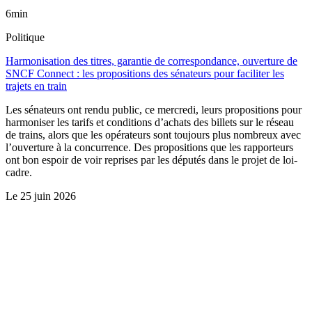
6min
Politique
Harmonisation des titres, garantie de correspondance, ouverture de
SNCF Connect : les propositions des sénateurs pour faciliter les
trajets en train
Les sénateurs ont rendu public, ce mercredi, leurs propositions pour
harmoniser les tarifs et conditions d’achats des billets sur le réseau
de trains, alors que les opérateurs sont toujours plus nombreux avec
l’ouverture à la concurrence. Des propositions que les rapporteurs
ont bon espoir de voir reprises par les députés dans le projet de loi-
cadre.
Le
25 juin 2026