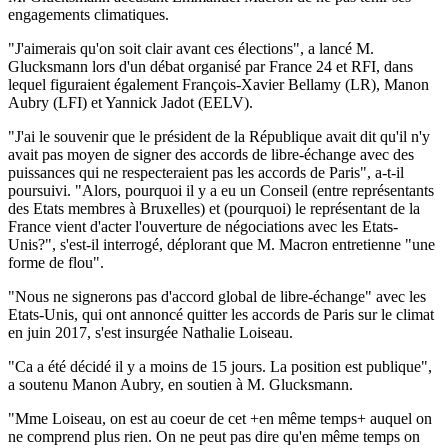
engagements climatiques.
"J'aimerais qu'on soit clair avant ces élections", a lancé M.
Glucksmann lors d'un débat organisé par France 24 et RFI, dans
lequel figuraient également François-Xavier Bellamy (LR), Manon
Aubry (LFI) et Yannick Jadot (EELV).
"J'ai le souvenir que le président de la République avait dit qu'il n'y
avait pas moyen de signer des accords de libre-échange avec des
puissances qui ne respecteraient pas les accords de Paris", a-t-il
poursuivi. "Alors, pourquoi il y a eu un Conseil (entre représentants
des Etats membres à Bruxelles) et (pourquoi) le représentant de la
France vient d'acter l'ouverture de négociations avec les Etats-
Unis?", s'est-il interrogé, déplorant que M. Macron entretienne "une
forme de flou".
"Nous ne signerons pas d'accord global de libre-échange" avec les
Etats-Unis, qui ont annoncé quitter les accords de Paris sur le climat
en juin 2017, s'est insurgée Nathalie Loiseau.
"Ca a été décidé il y a moins de 15 jours. La position est publique",
a soutenu Manon Aubry, en soutien à M. Glucksmann.
"Mme Loiseau, on est au coeur de cet +en même temps+ auquel on
ne comprend plus rien. On ne peut pas dire qu'en même temps on