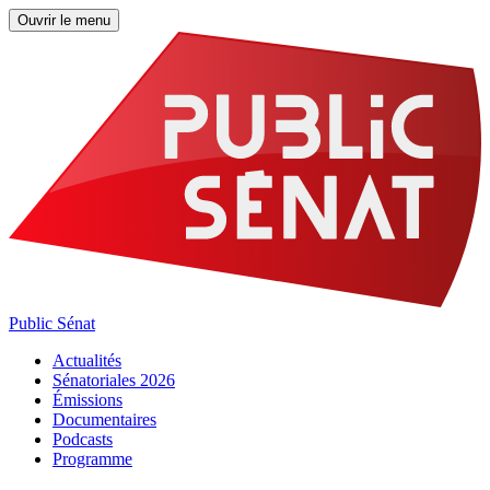
Ouvrir le menu
Public Sénat
Actualités
Sénatoriales 2026
Émissions
Documentaires
Podcasts
Programme