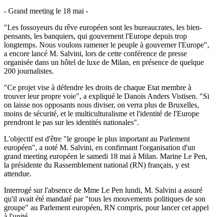
- Grand meeting le 18 mai -
"Les fossoyeurs du rêve européen sont les bureaucrates, les bien-
pensants, les banquiers, qui gouvernent l'Europe depuis trop
longtemps. Nous voulons ramener le peuple à gouverner l'Europe",
a encore lancé M. Salvini, lors de cette conférence de presse
organisée dans un hôtel de luxe de Milan, en présence de quelque
200 journalistes.
"Ce projet vise à défendre les droits de chaque Etat membre à
trouver leur propre voie", a expliqué le Danois Anders Vistisen. "Si
on laisse nos opposants nous diviser, on verra plus de Bruxelles,
moins de sécurité, et le multiculturalisme et l'identité de l'Europe
prendront le pas sur les identités nationales".
L'objectif est d'être "le groupe le plus important au Parlement
européen", a noté M. Salvini, en confirmant l'organisation d'un
grand meeting européen le samedi 18 mai à Milan. Marine Le Pen,
la présidente du Rassemblement national (RN) français, y est
attendue.
Interrogé sur l'absence de Mme Le Pen lundi, M. Salvini a assuré
qu'il avait été mandaté par "tous les mouvements politiques de son
groupe" au Parlement européen, RN compris, pour lancer cet appel
à l'unité.