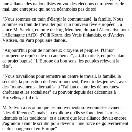
une alliance des nationalistes en vue des élections européennes de
mai, une entreprise qui ne va néanmoins pas de soi.
"Nous sommes en train d'élargir la communauté, la famille. Nous
sommes en train de travailler pour un nouveau rêve européen", a
lancé M. Salvini, entouré de Jörg Meuthen, du parti Alternative pour
l'Allemagne (AfD), d'Olli Kotro, des Vrais finlandais, et d'Anders
Vistisen, du Parti populaire danois.
"Aujourd'hui pour de nombreux citoyens et peuples, l'Union
européenne représente un cauchemar", a-t-il martelé, en présentant
ce projet baptisé "L'Europe du bon sens, les peuples relèvent la
tête".
"Nous travaillons pour remettre au centre le travail, la famille, la
sécurité, la protection de l'environnement, l'avenir des jeunes", avec
des "mouvements alternatifs" à "l'alliance entre les démocrates-
chrétiens et les socialistes" au pouvoir depuis des décennies à
Bruxelles, a-t-il dit.
M. Salvini a reconnu que les mouvements souverainistes avaient
"des différences", mais il a expliqué qu'ils se fondaient "sur les
identités et les traditions" et a assuré que leur alliance devait encore
s'agrandir avant le scrutin pour devenir "une force de gouvernement
et de changement en Europe".