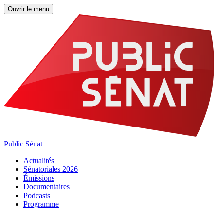
Ouvrir le menu
Public Sénat
Actualités
Sénatoriales 2026
Émissions
Documentaires
Podcasts
Programme