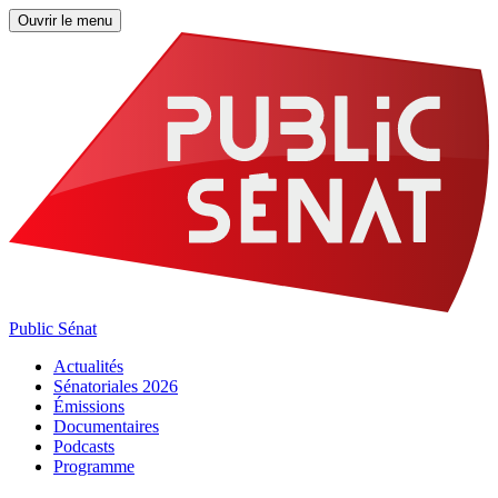
Ouvrir le menu
Public Sénat
Actualités
Sénatoriales 2026
Émissions
Documentaires
Podcasts
Programme