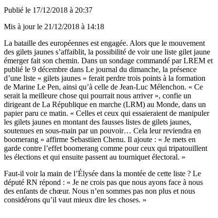
Publié le
17/12/2018 à 20:37
Mis à jour le
21/12/2018 à 14:18
La bataille des européennes est engagée. Alors que le mouvement
des gilets jaunes s’affaiblit, la possibilité de voir une liste gilet jaune
émerger fait son chemin. Dans un sondage commandé par LREM et
publié le 9 décembre dans Le journal du dimanche, la présence
d’une liste « gilets jaunes » ferait perdre trois points à la formation
de Marine Le Pen, ainsi qu’à celle de Jean-Luc Mélenchon. « Ce
serait la meilleure chose qui pourrait nous arriver », confie un
dirigeant de La République en marche (LRM) au Monde, dans un
papier paru ce matin. « Celles et ceux qui essaieraient de manipuler
les gilets jaunes en montant des fausses listes de gilets jaunes,
soutenues en sous-main par un pouvoir… Cela leur reviendra en
boomerang » affirme Sebastiien Chenu. Il ajoute : « Je mets en
garde contre l’effet boomerang comme pour ceux qui tripatouillent
les élections et qui ensuite passent au tourniquet électoral. »
Faut-il voir la main de l’Élysée dans la montée de cette liste ? Le
député RN répond : « Je ne crois pas que nous ayons face à nous
des enfants de chœur. Nous n’en sommes pas non plus et nous
considérons qu’il vaut mieux dire les choses. »