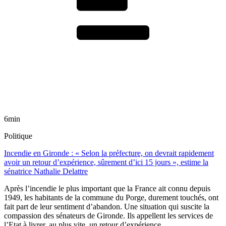
6min
Politique
Incendie en Gironde : « Selon la préfecture, on devrait rapidement
avoir un retour d’expérience, sûrement d’ici 15 jours », estime la
sénatrice Nathalie Delattre
Après l’incendie le plus important que la France ait connu depuis
1949, les habitants de la commune du Porge, durement touchés, ont
fait part de leur sentiment d’abandon. Une situation qui suscite la
compassion des sénateurs de Gironde. Ils appellent les services de
l’Etat à livrer, au plus vite, un retour d’expérience.