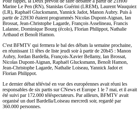
Pour rappel, la Deux prévoit de faire débattre à partir de 21H00
Marine Le Pen (RN), Stanislas Guérini (LREM), Laurent Wauquiez
(LR), Raphaël Glucksmann, Yannick Jadot, Manon Aubry. Puis à
partir de 22H30 étaient programmés Nicolas Dupont-Aignan, Ian
Brossat, Jean-Christophe Lagarde, François Asselineau, Francis
Lalanne, Dominique Bourg (écolo), Florian Philippot, Nathalie
Arthaud et Benoît Hamon.
C'est BFMTV qui fermera le bal des débats la semaine prochaine,
en réunissant 11 têtes de liste jeudi soir à partir de 20h45 : Manon
Aubry, Jordan Bardella, François-Xavier Bellamy, Ian Brossat,
Nicolas Dupont-Aignan, Raphaël Glucksmann, Benoît Hamon,
Jean-Christophe Lagarde, Nathalie Loiseau, Yannick Jadot et
Florian Philippot.
Le dernier débat télévisé en vue des européennes avait réuni les
responsables de six partis sur CNews et Europe 1 le 7 mai, et il avait
été suivi par 172.000 téléspectateurs. Par ailleurs, BFMTV avait
organisé un duel Bardella/Loiseau mercredi soir, regardé par
360.000 personnes.