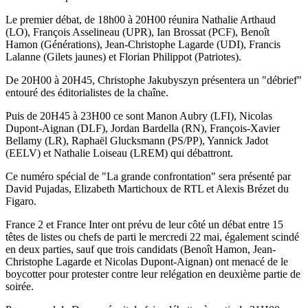
Le premier débat, de 18h00 à 20H00 réunira Nathalie Arthaud
(LO), François Asselineau (UPR), Ian Brossat (PCF), Benoît
Hamon (Générations), Jean-Christophe Lagarde (UDI), Francis
Lalanne (Gilets jaunes) et Florian Philippot (Patriotes).
De 20H00 à 20H45, Christophe Jakubyszyn présentera un "débrief"
entouré des éditorialistes de la chaîne.
Puis de 20H45 à 23H00 ce sont Manon Aubry (LFI), Nicolas
Dupont-Aignan (DLF), Jordan Bardella (RN), François-Xavier
Bellamy (LR), Raphaël Glucksmann (PS/PP), Yannick Jadot
(EELV) et Nathalie Loiseau (LREM) qui débattront.
Ce numéro spécial de "La grande confrontation" sera présenté par
David Pujadas, Elizabeth Martichoux de RTL et Alexis Brézet du
Figaro.
France 2 et France Inter ont prévu de leur côté un débat entre 15
têtes de listes ou chefs de parti le mercredi 22 mai, également scindé
en deux parties, sauf que trois candidats (Benoît Hamon, Jean-
Christophe Lagarde et Nicolas Dupont-Aignan) ont menacé de le
boycotter pour protester contre leur relégation en deuxième partie de
soirée.