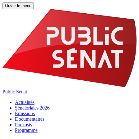
Ouvrir le menu
Public Sénat
Actualités
Sénatoriales 2026
Émissions
Documentaires
Podcasts
Programme