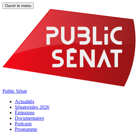
Ouvrir le menu
Public Sénat
Actualités
Sénatoriales 2026
Émissions
Documentaires
Podcasts
Programme