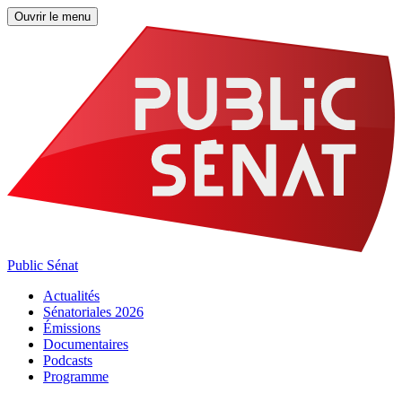
Ouvrir le menu
Public Sénat
Actualités
Sénatoriales 2026
Émissions
Documentaires
Podcasts
Programme