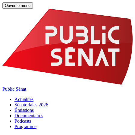
Ouvrir le menu
Public Sénat
Actualités
Sénatoriales 2026
Émissions
Documentaires
Podcasts
Programme