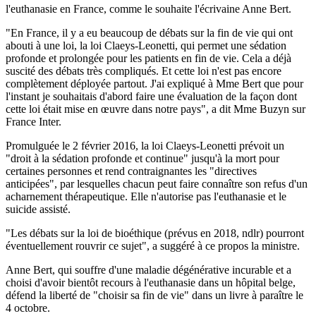
l'euthanasie en France, comme le souhaite l'écrivaine Anne Bert.
"En France, il y a eu beaucoup de débats sur la fin de vie qui ont
abouti à une loi, la loi Claeys-Leonetti, qui permet une sédation
profonde et prolongée pour les patients en fin de vie. Cela a déjà
suscité des débats très compliqués. Et cette loi n'est pas encore
complètement déployée partout. J'ai expliqué à Mme Bert que pour
l'instant je souhaitais d'abord faire une évaluation de la façon dont
cette loi était mise en œuvre dans notre pays", a dit Mme Buzyn sur
France Inter.
Promulguée le 2 février 2016, la loi Claeys-Leonetti prévoit un
"droit à la sédation profonde et continue" jusqu'à la mort pour
certaines personnes et rend contraignantes les "directives
anticipées", par lesquelles chacun peut faire connaître son refus d'un
acharnement thérapeutique. Elle n'autorise pas l'euthanasie et le
suicide assisté.
"Les débats sur la loi de bioéthique (prévus en 2018, ndlr) pourront
éventuellement rouvrir ce sujet", a suggéré à ce propos la ministre.
Anne Bert, qui souffre d'une maladie dégénérative incurable et a
choisi d'avoir bientôt recours à l'euthanasie dans un hôpital belge,
défend la liberté de "choisir sa fin de vie" dans un livre à paraître le
4 octobre.