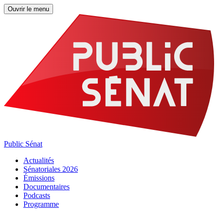
Ouvrir le menu
Public Sénat
Actualités
Sénatoriales 2026
Émissions
Documentaires
Podcasts
Programme