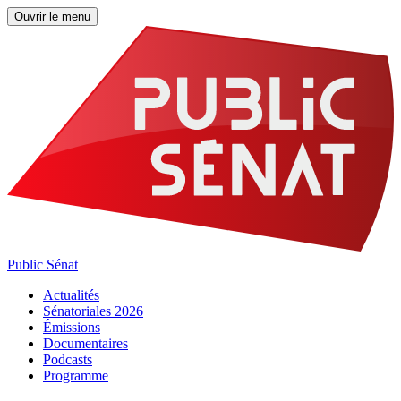
Ouvrir le menu
Public Sénat
Actualités
Sénatoriales 2026
Émissions
Documentaires
Podcasts
Programme