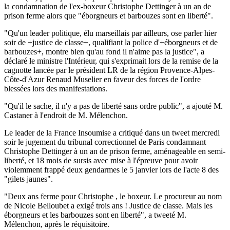
la condamnation de l'ex-boxeur Christophe Dettinger à un an de
prison ferme alors que "éborgneurs et barbouzes sont en liberté".
"Qu'un leader politique, élu marseillais par ailleurs, ose parler hier
soir de +justice de classe+, qualifiant la police d'+éborgneurs et de
barbouzes+, montre bien qu'au fond il n'aime pas la justice", a
déclaré le ministre l'Intérieur, qui s'exprimait lors de la remise de la
cagnotte lancée par le président LR de la région Provence-Alpes-
Côte-d'Azur Renaud Muselier en faveur des forces de l'ordre
blessées lors des manifestations.
"Qu'il le sache, il n'y a pas de liberté sans ordre public", a ajouté M.
Castaner à l'endroit de M. Mélenchon.
Le leader de la France Insoumise a critiqué dans un tweet mercredi
soir le jugement du tribunal correctionnel de Paris condamnant
Christophe Dettinger à un an de prison ferme, aménageable en semi-
liberté, et 18 mois de sursis avec mise à l'épreuve pour avoir
violemment frappé deux gendarmes le 5 janvier lors de l'acte 8 des
"gilets jaunes".
"Deux ans ferme pour Christophe , le boxeur. Le procureur au nom
de Nicole Belloubet a exigé trois ans ! Justice de classe. Mais les
éborgneurs et les barbouzes sont en liberté", a tweeté M.
Mélenchon, après le réquisitoire.