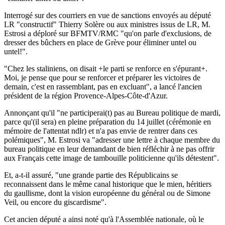
Interrogé sur des courriers en vue de sanctions envoyés au député
LR "constructif" Thierry Solère ou aux ministres issus de LR, M.
Estrosi a déploré sur BFMTV/RMC "qu'on parle d'exclusions, de
dresser des bûchers en place de Grève pour éliminer untel ou
untel!".
"Chez les staliniens, on disait +le parti se renforce en s'épurant+.
Moi, je pense que pour se renforcer et préparer les victoires de
demain, c'est en rassemblant, pas en excluant", a lancé l'ancien
président de la région Provence-Alpes-Côte-d'Azur.
Annonçant qu'il "ne participerai(t) pas au Bureau politique de mardi,
parce qu'(il sera) en pleine préparation du 14 juillet (cérémonie en
mémoire de l'attentat ndlr) et n'a pas envie de rentrer dans ces
polémiques", M. Estrosi va "adresser une lettre à chaque membre du
bureau politique en leur demandant de bien réfléchir à ne pas offrir
aux Français cette image de tambouille politicienne qu'ils détestent".
Et, a-t-il assuré, "une grande partie des Républicains se
reconnaissent dans le même canal historique que le mien, héritiers
du gaullisme, dont la vision européenne du général ou de Simone
Veil, ou encore du giscardisme".
Cet ancien député a ainsi noté qu'à l'Assemblée nationale, où le