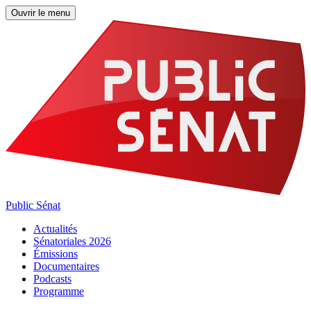
Ouvrir le menu
Public Sénat
Actualités
Sénatoriales 2026
Émissions
Documentaires
Podcasts
Programme