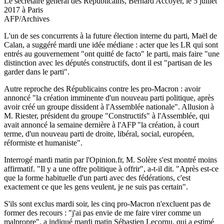
Le secrétaire général des Républicains, Bernard Accoyer, le 5 juillet
2017 à Paris
AFP/Archives
L'un de ses concurrents à la future élection interne du parti, Maël de
Calan, a suggéré mardi une idée médiane : acter que les LR qui sont
entrés au gouvernement "ont quitté de facto" le parti, mais faire "une
distinction avec les députés constructifs, dont il est "partisan de les
garder dans le parti".
Autre reproche des Républicains contre les pro-Macron : avoir
annoncé "la création imminente d'un nouveau parti politique, après
avoir créé un groupe dissident à l'Assemblée nationale". Allusion à
M. Riester, président du groupe "Constructifs" à l'Assemblée, qui
avait annoncé la semaine dernière à l'AFP "la création, à court
terme, d'un nouveau parti de droite, libéral, social, européen,
réformiste et humaniste".
Interrogé mardi matin par l'Opinion.fr, M. Solère s'est montré moins
affirmatif. "Il y a une offre politique à offrir", a-t-il dit. "Après est-ce
que la forme habituelle d'un parti avec des fédérations, c'est
exactement ce que les gens veulent, je ne suis pas certain".
S'ils sont exclus mardi soir, les cinq pro-Macron n'excluent pas de
former des recours : "j'ai pas envie de me faire virer comme un
malpropre", a indiqué mardi matin Sébastien Lecornu, qui a estimé