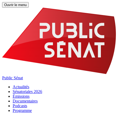
Ouvrir le menu
Public Sénat
Actualités
Sénatoriales 2026
Émissions
Documentaires
Podcasts
Programme