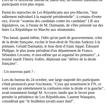
participants n'est plus requis.
Parmi les reproches de Les Républicains aux pro-Macron, "leur
ralliement individuel à la majorité présidentielle", à certains d'entre
eux, d'avoir "soutenu des candidats contre les candidats" LR aux
législatives, ou, à l'instar de M. Darmanin, de s'être présenté sur des
listes La République en Marche aux sénatoriales.
"Pas banal, quand même, l'idée qu'un parti de gouvernement, celui
de la droite française, exclue le bras-droit de Nicolas Sarkozy à la
primaire, Gérald Darmanin, le bras droit d'Alain Juppé, Édouard
Philippe, le plus jeune président d'un département de France,
Sébastien Lecornu, et moi-même qui ai organisé les primaires", a
ironisé mardi Thierry Solère, déplorant une "dérive de la droite
française".
- Un nouveau parti ? -
Lors du bureau du 24 octobre, une large majorité des participants
s'était prononcés pour l'exclusion. "Ceux qui nourrissent le FN, ce
sont ceux qui entretiennent la confusion entre la droite et la gauche",
avait notamment fustigé M. Accoyer, tandis que le favori pour
prendre la présidence de Les Républicains, Laurent Wauquiez,
considérait que "le feuilleton (avait) assez duré".