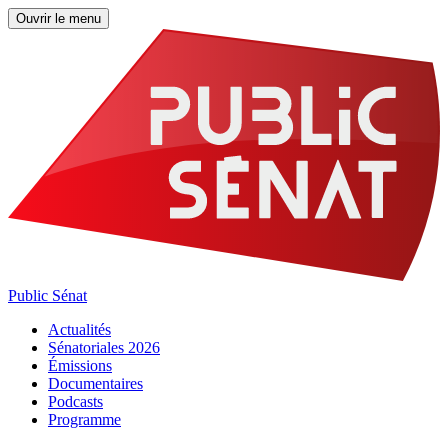
Ouvrir le menu
Public Sénat
Actualités
Sénatoriales 2026
Émissions
Documentaires
Podcasts
Programme