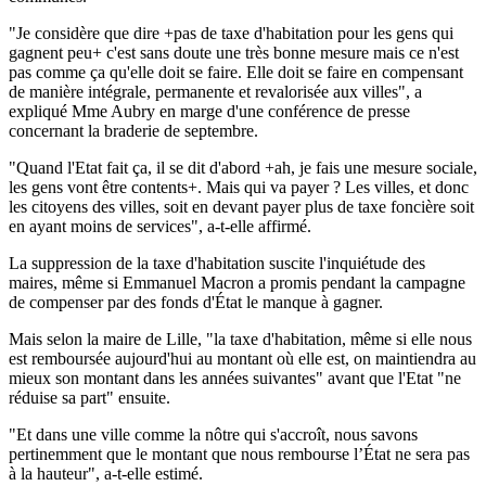
"Je considère que dire +pas de taxe d'habitation pour les gens qui
gagnent peu+ c'est sans doute une très bonne mesure mais ce n'est
pas comme ça qu'elle doit se faire. Elle doit se faire en compensant
de manière intégrale, permanente et revalorisée aux villes", a
expliqué Mme Aubry en marge d'une conférence de presse
concernant la braderie de septembre.
"Quand l'Etat fait ça, il se dit d'abord +ah, je fais une mesure sociale,
les gens vont être contents+. Mais qui va payer ? Les villes, et donc
les citoyens des villes, soit en devant payer plus de taxe foncière soit
en ayant moins de services", a-t-elle affirmé.
La suppression de la taxe d'habitation suscite l'inquiétude des
maires, même si Emmanuel Macron a promis pendant la campagne
de compenser par des fonds d'État le manque à gagner.
Mais selon la maire de Lille, "la taxe d'habitation, même si elle nous
est remboursée aujourd'hui au montant où elle est, on maintiendra au
mieux son montant dans les années suivantes" avant que l'Etat "ne
réduise sa part" ensuite.
"Et dans une ville comme la nôtre qui s'accroît, nous savons
pertinemment que le montant que nous rembourse l’État ne sera pas
à la hauteur", a-t-elle estimé.