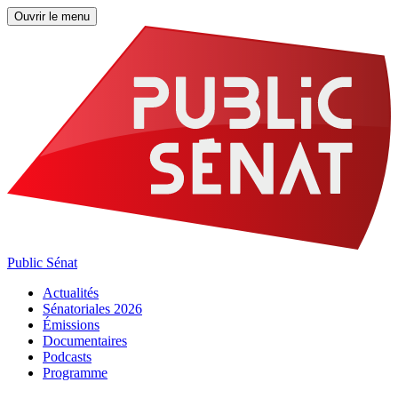
Ouvrir le menu
Public Sénat
Actualités
Sénatoriales 2026
Émissions
Documentaires
Podcasts
Programme