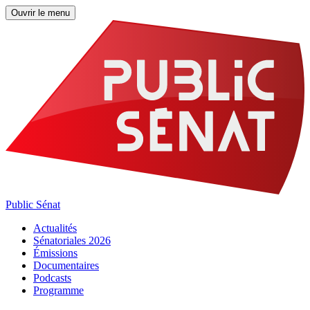
Ouvrir le menu
Public Sénat
Actualités
Sénatoriales 2026
Émissions
Documentaires
Podcasts
Programme