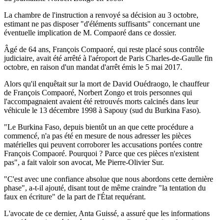
La chambre de l'instruction a renvoyé sa décision au 3 octobre,
estimant ne pas disposer "d'éléments suffisants" concernant une
éventuelle implication de M. Compaoré dans ce dossier.
Âgé de 64 ans, François Compaoré, qui reste placé sous contrôle
judiciaire, avait été arrêté à l'aéroport de Paris Charles-de-Gaulle fin
octobre, en raison d'un mandat d'arrêt émis le 5 mai 2017.
Alors qu'il enquêtait sur la mort de David Ouédraogo, le chauffeur
de François Compaoré, Norbert Zongo et trois personnes qui
l'accompagnaient avaient été retrouvés morts calcinés dans leur
véhicule le 13 décembre 1998 à Sapouy (sud du Burkina Faso).
"Le Burkina Faso, depuis bientôt un an que cette procédure a
commencé, n'a pas été en mesure de nous adresser les pièces
matérielles qui peuvent corroborer les accusations portées contre
François Compaoré. Pourquoi ? Parce que ces pièces n'existent
pas", a fait valoir son avocat, Me Pierre-Olivier Sur.
"C'est avec une confiance absolue que nous abordons cette dernière
phase", a-t-il ajouté, disant tout de même craindre "la tentation du
faux en écriture" de la part de l'État requérant.
L'avocate de ce dernier, Anta Guissé, a assuré que les informations