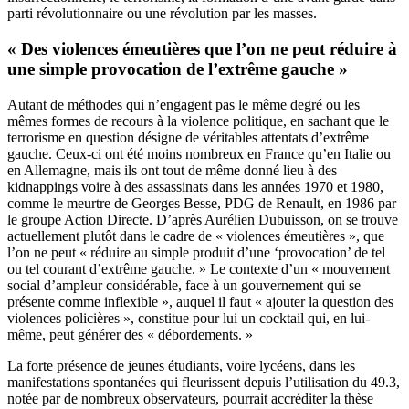
parti révolutionnaire ou une révolution par les masses.
« Des violences émeutières que l’on ne peut réduire à
une simple provocation de l’extrême gauche »
Autant de méthodes qui n’engagent pas le même degré ou les
mêmes formes de recours à la violence politique, en sachant que le
terrorisme en question désigne de véritables attentats d’extrême
gauche. Ceux-ci ont été moins nombreux en France qu’en Italie ou
en Allemagne, mais ils ont tout de même donné lieu à des
kidnappings voire à des assassinats dans les années 1970 et 1980,
comme le meurtre de Georges Besse, PDG de Renault, en 1986 par
le groupe Action Directe. D’après Aurélien Dubuisson, on se trouve
actuellement plutôt dans le cadre de « violences émeutières », que
l’on ne peut « réduire au simple produit d’une ‘provocation’ de tel
ou tel courant d’extrême gauche. » Le contexte d’un « mouvement
social d’ampleur considérable, face à un gouvernement qui se
présente comme inflexible », auquel il faut « ajouter la question des
violences policières », constitue pour lui un cocktail qui, en lui-
même, peut générer des « débordements. »
La forte présence de jeunes étudiants, voire lycéens, dans les
manifestations spontanées qui fleurissent depuis l’utilisation du 49.3,
notée par de nombreux observateurs, pourrait accréditer la thèse