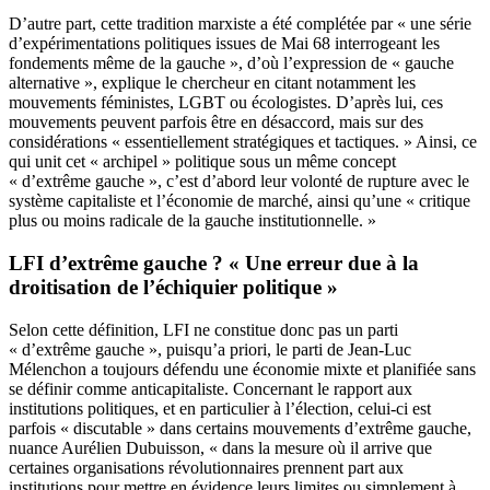
D’autre part, cette tradition marxiste a été complétée par « une série
d’expérimentations politiques issues de Mai 68 interrogeant les
fondements même de la gauche », d’où l’expression de « gauche
alternative », explique le chercheur en citant notamment les
mouvements féministes, LGBT ou écologistes. D’après lui, ces
mouvements peuvent parfois être en désaccord, mais sur des
considérations « essentiellement stratégiques et tactiques. » Ainsi, ce
qui unit cet « archipel » politique sous un même concept
« d’extrême gauche », c’est d’abord leur volonté de rupture avec le
système capitaliste et l’économie de marché, ainsi qu’une « critique
plus ou moins radicale de la gauche institutionnelle. »
LFI d’extrême gauche ? « Une erreur due à la
droitisation de l’échiquier politique »
Selon cette définition, LFI ne constitue donc pas un parti
« d’extrême gauche », puisqu’a priori, le parti de Jean-Luc
Mélenchon a toujours défendu une économie mixte et planifiée sans
se définir comme anticapitaliste. Concernant le rapport aux
institutions politiques, et en particulier à l’élection, celui-ci est
parfois « discutable » dans certains mouvements d’extrême gauche,
nuance Aurélien Dubuisson, « dans la mesure où il arrive que
certaines organisations révolutionnaires prennent part aux
institutions pour mettre en évidence leurs limites ou simplement à