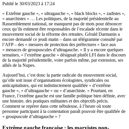
Publié le
30/03/2023 à 17:24
« Extrême gauche », « ultragauche », « black blocks », « zadistes »,
« anarchistes » … Les politiques, de la majorité présidentielle au
Rassemblement national, ne manquent pas de mots pour dénoncer
ceux qu’ils estiment être responsables de l’escalade récente dans le
mouvement social de la réforme des retraites. Gérald Darmanin a
encore demandé ce jeudi matin – dans un télégramme consulté par
l’AFP – des « mesures de protection des préfectures » face aux
« menaces de groupuscules d’ultragauche. » Il y a encore quelques
semaines, « l’extrême gauche » désignait plutôt LFI dans le discours
de la majorité présidentielle, voire parfois même, par extension, ses
alliés de la Nupes.
Aujourd’hui, c’est donc la partie radicale du mouvement social,
qu’elle soit issue d’organisations écologistes, syndicales ou
anticapitalistes, qui est indistinctement qualifiée « d’extrême
gauche », « d’ultragauche » ou « d’anarchiste. » Pourtant, en
France, l’extrême gauche est une famille politique bien définie, avec
une histoire, des pratiques militantes et des objectifs précis.
Comment se repérer dans cette nébuleuse, à l’heure où toute
personne participant à la contestation paraît pouvoir être qualifiée de
« groupuscule d’ultragauche » ?
Extrême gauche française : les marxistes non-