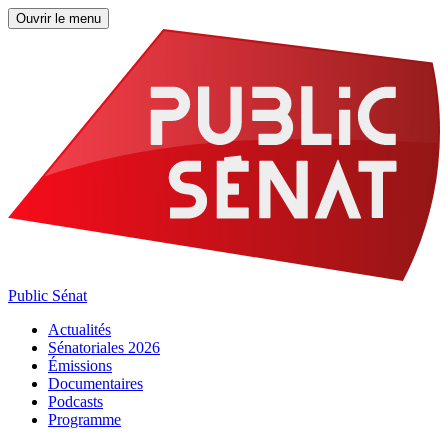
Ouvrir le menu
Public Sénat
Actualités
Sénatoriales 2026
Émissions
Documentaires
Podcasts
Programme