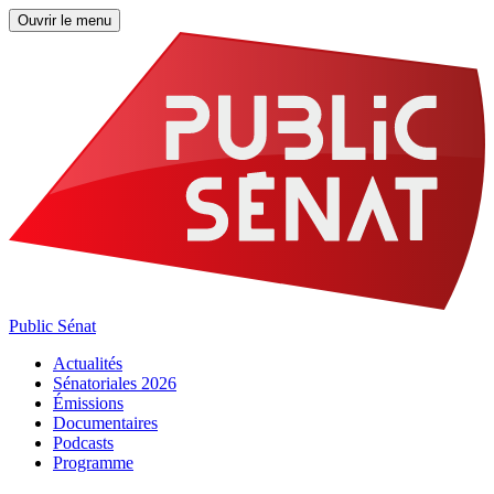
Ouvrir le menu
Public Sénat
Actualités
Sénatoriales 2026
Émissions
Documentaires
Podcasts
Programme