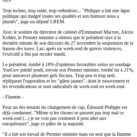
AFP
Trop techno, trop raide, trop orthodoxe... "Philippe a fait une ligne
politique qui malgré toutes ses qualités et son humour nous a
plantés", juge un député LREM.
Avec le soutien du directeur de cabinet d'Emmanuel Macron, Alexis
Kohler, le Premier ministre a obtenu que le président raye à la
dernière minute de son discours du 27 novembre la suspension de la
hausse des taxes. Las: après un week-end de graves violences,
l'exécutif a fini par reculer mardi.
Le président, tombé à 18% d'opinions favorables selon un sondage
YouGov publié jeudi, envoie son Premier ministre, tombé lui à 21%,
pour annoncer plusieurs gels fiscaux. Trop peu et trop tard,
répliquent l'opposition et les "gilets jaunes", dont le mouvement et
les revendications se sont radicalisés de week-end en week-end.
- Flamme -
Pour un des tenants du changement de cap, Édouard Philippe est
déjà condamné. "Même si les choses se passent pas trop mal ce
week-end (...) je ne vois pas comment il peut aller aux
européennes", juge ce pilier de la majorité.
"Il a fait son travail de Premier ministre mais on sent que la flamme