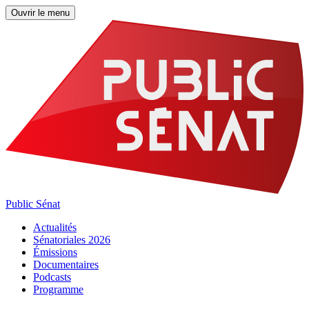
Ouvrir le menu
Public Sénat
Actualités
Sénatoriales 2026
Émissions
Documentaires
Podcasts
Programme