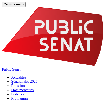
Ouvrir le menu
Public Sénat
Actualités
Sénatoriales 2026
Émissions
Documentaires
Podcasts
Programme