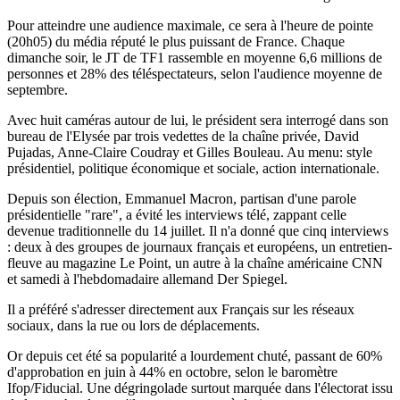
Pour atteindre une audience maximale, ce sera à l'heure de pointe
(20h05) du média réputé le plus puissant de France. Chaque
dimanche soir, le JT de TF1 rassemble en moyenne 6,6 millions de
personnes et 28% des téléspectateurs, selon l'audience moyenne de
septembre.
Avec huit caméras autour de lui, le président sera interrogé dans son
bureau de l'Elysée par trois vedettes de la chaîne privée, David
Pujadas, Anne-Claire Coudray et Gilles Bouleau. Au menu: style
présidentiel, politique économique et sociale, action internationale.
Depuis son élection, Emmanuel Macron, partisan d'une parole
présidentielle "rare", a évité les interviews télé, zappant celle
devenue traditionnelle du 14 juillet. Il n'a donné que cinq interviews
: deux à des groupes de journaux français et européens, un entretien-
fleuve au magazine Le Point, un autre à la chaîne américaine CNN
et samedi à l'hebdomadaire allemand Der Spiegel.
Il a préféré s'adresser directement aux Français sur les réseaux
sociaux, dans la rue ou lors de déplacements.
Or depuis cet été sa popularité a lourdement chuté, passant de 60%
d'approbation en juin à 44% en octobre, selon le baromètre
Ifop/Fiducial. Une dégringolade surtout marquée dans l'électorat issu