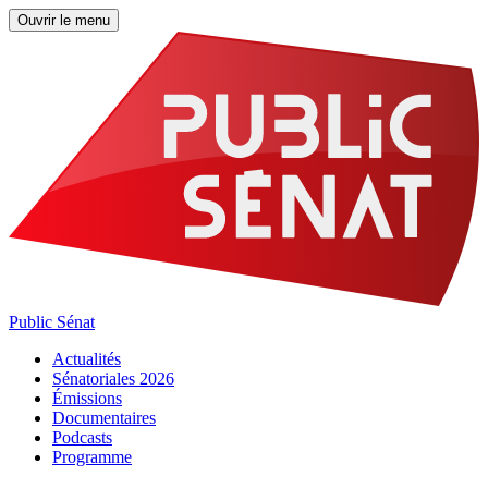
Ouvrir le menu
Public Sénat
Actualités
Sénatoriales 2026
Émissions
Documentaires
Podcasts
Programme