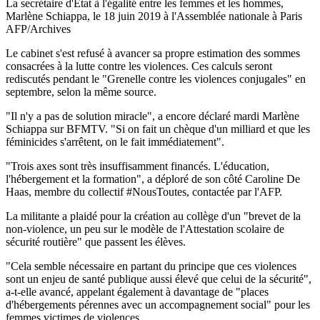
La secrétaire d'Etat à l'égalité entre les femmes et les hommes,
Marlène Schiappa, le 18 juin 2019 à l'Assemblée nationale à Paris
AFP/Archives
Le cabinet s'est refusé à avancer sa propre estimation des sommes
consacrées à la lutte contre les violences. Ces calculs seront
rediscutés pendant le "Grenelle contre les violences conjugales" en
septembre, selon la même source.
"Il n'y a pas de solution miracle", a encore déclaré mardi Marlène
Schiappa sur BFMTV. "Si on fait un chèque d'un milliard et que les
féminicides s'arrêtent, on le fait immédiatement".
"Trois axes sont très insuffisamment financés. L'éducation,
l'hébergement et la formation", a déploré de son côté Caroline De
Haas, membre du collectif #NousToutes, contactée par l'AFP.
La militante a plaidé pour la création au collège d'un "brevet de la
non-violence, un peu sur le modèle de l'Attestation scolaire de
sécurité routière" que passent les élèves.
"Cela semble nécessaire en partant du principe que ces violences
sont un enjeu de santé publique aussi élevé que celui de la sécurité",
a-t-elle avancé, appelant également à davantage de "places
d'hébergements pérennes avec un accompagnement social" pour les
femmes victimes de violences.