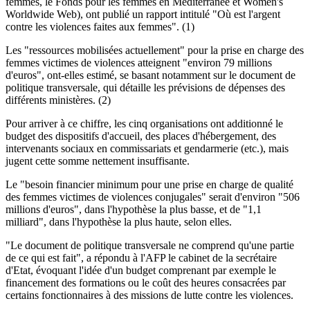
femmes, le Fonds pour les femmes en Méditerranée et Women's
Worldwide Web), ont publié un rapport intitulé "Où est l'argent
contre les violences faites aux femmes". (1)
Les "ressources mobilisées actuellement" pour la prise en charge des
femmes victimes de violences atteignent "environ 79 millions
d'euros", ont-elles estimé, se basant notamment sur le document de
politique transversale, qui détaille les prévisions de dépenses des
différents ministères. (2)
Pour arriver à ce chiffre, les cinq organisations ont additionné le
budget des dispositifs d'accueil, des places d'hébergement, des
intervenants sociaux en commissariats et gendarmerie (etc.), mais
jugent cette somme nettement insuffisante.
Le "besoin financier minimum pour une prise en charge de qualité
des femmes victimes de violences conjugales" serait d'environ "506
millions d'euros", dans l'hypothèse la plus basse, et de "1,1
milliard", dans l'hypothèse la plus haute, selon elles.
"Le document de politique transversale ne comprend qu'une partie
de ce qui est fait", a répondu à l'AFP le cabinet de la secrétaire
d'Etat, évoquant l'idée d'un budget comprenant par exemple le
financement des formations ou le coût des heures consacrées par
certains fonctionnaires à des missions de lutte contre les violences.