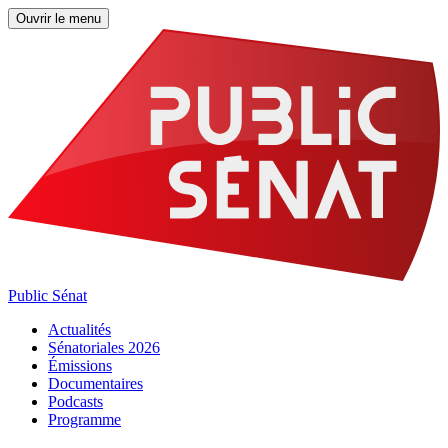
Ouvrir le menu
Public Sénat
Actualités
Sénatoriales 2026
Émissions
Documentaires
Podcasts
Programme