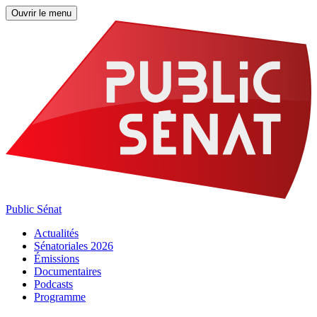
Ouvrir le menu
Public Sénat
Actualités
Sénatoriales 2026
Émissions
Documentaires
Podcasts
Programme