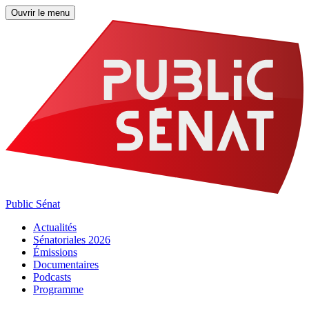
Ouvrir le menu
Public Sénat
Actualités
Sénatoriales 2026
Émissions
Documentaires
Podcasts
Programme