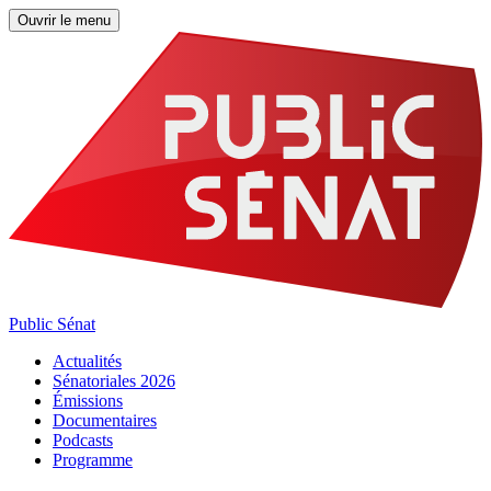
Ouvrir le menu
Public Sénat
Actualités
Sénatoriales 2026
Émissions
Documentaires
Podcasts
Programme