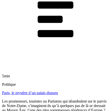
5min
Politique
Paris, le mystère d’un palais disparu
Les promeneurs, touristes ou Parisiens qui déambulent sur le parvis
de Notre-Dame, s’imaginent-ils qu’à quelques pas de là se dressait
au Moyen Âge, l’une des plus somptueuses résidences d’Europe ?