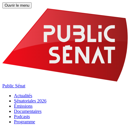
Ouvrir le menu
Public Sénat
Actualités
Sénatoriales 2026
Émissions
Documentaires
Podcasts
Programme