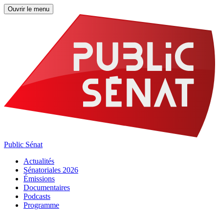
Ouvrir le menu
Public Sénat
Actualités
Sénatoriales 2026
Émissions
Documentaires
Podcasts
Programme